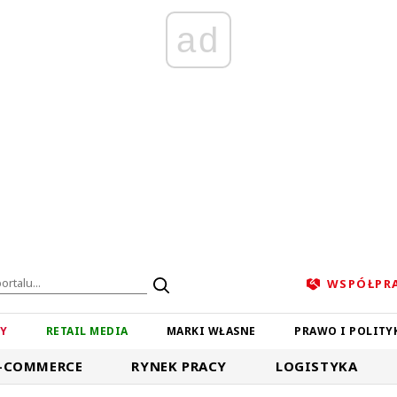
ad
WSPÓŁPR
ZY
RETAIL MEDIA
MARKI WŁASNE
PRAWO I POLITY
-COMMERCE
RYNEK PRACY
LOGISTYKA