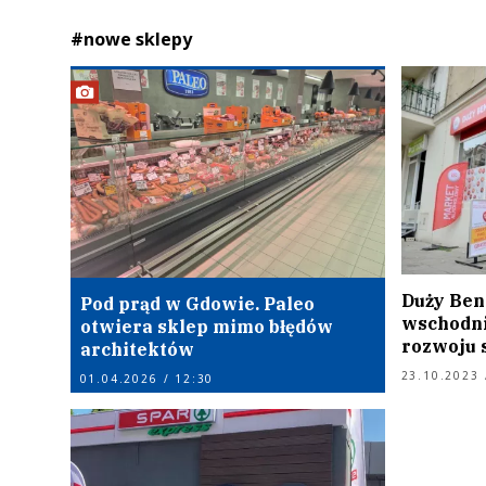
#nowe sklepy
Duży Ben
Pod prąd w Gdowie. Paleo
wschodni
otwiera sklep mimo błędów
rozwoju s
architektów
23.10.2023 
01.04.2026 / 12:30