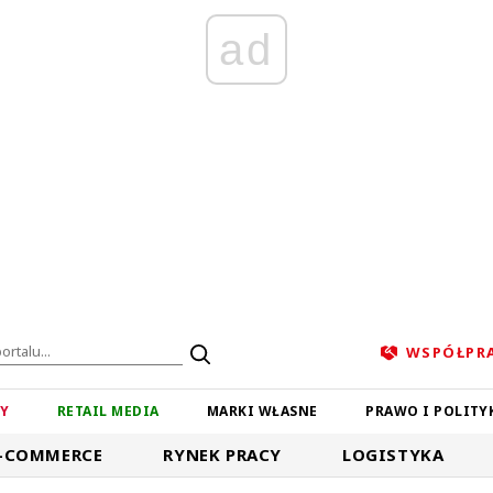
ad
WSPÓŁPR
ZY
RETAIL MEDIA
MARKI WŁASNE
PRAWO I POLITY
-COMMERCE
RYNEK PRACY
LOGISTYKA