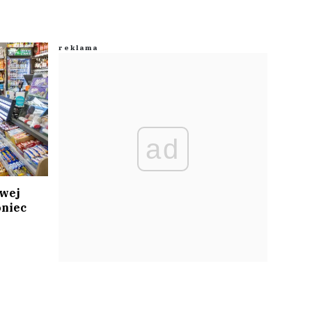
ad
wej
oniec