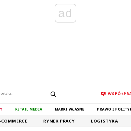
ad
WSPÓŁPR
ZY
RETAIL MEDIA
MARKI WŁASNE
PRAWO I POLITY
-COMMERCE
RYNEK PRACY
LOGISTYKA