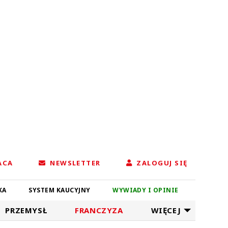
ACA
NEWSLETTER
ZALOGUJ SIĘ
KA
SYSTEM KAUCYJNY
WYWIADY I OPINIE
PRZEMYSŁ
FRANCZYZA
WIĘCEJ