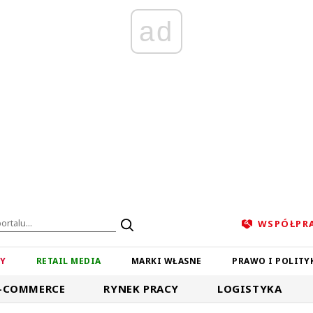
ad
WSPÓŁPR
ZY
RETAIL MEDIA
MARKI WŁASNE
PRAWO I POLITY
-COMMERCE
RYNEK PRACY
LOGISTYKA