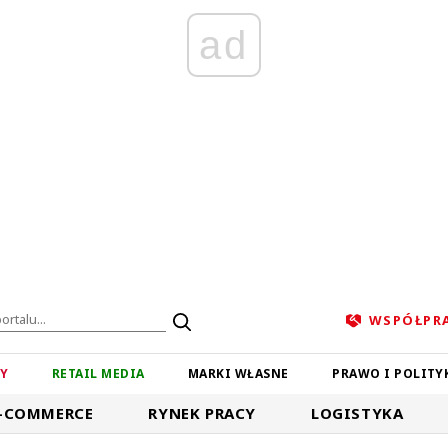
ad
WSPÓŁPR
ZY
RETAIL MEDIA
MARKI WŁASNE
PRAWO I POLITY
-COMMERCE
RYNEK PRACY
LOGISTYKA