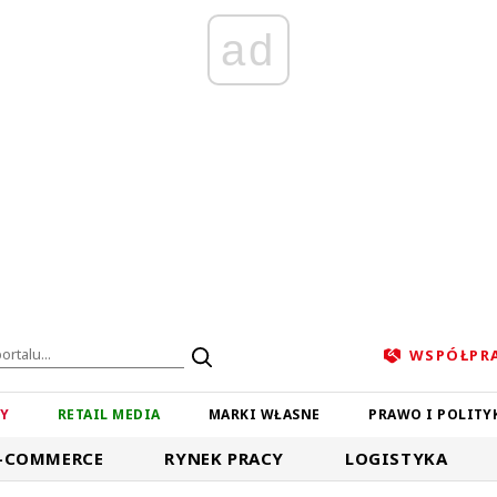
ad
WSPÓŁPR
ZY
RETAIL MEDIA
MARKI WŁASNE
PRAWO I POLITY
-COMMERCE
RYNEK PRACY
LOGISTYKA