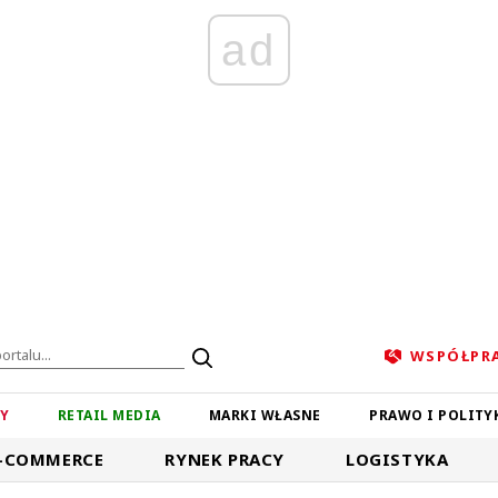
ad
WSPÓŁPR
ZY
RETAIL MEDIA
MARKI WŁASNE
PRAWO I POLITY
-COMMERCE
RYNEK PRACY
LOGISTYKA