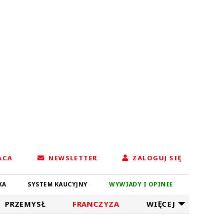
ACA
NEWSLETTER
ZALOGUJ SIĘ
KA
SYSTEM KAUCYJNY
WYWIADY I OPINIE
PRZEMYSŁ
FRANCZYZA
WIĘCEJ