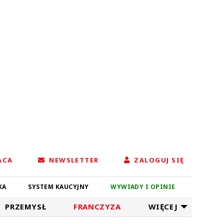
ACA
NEWSLETTER
ZALOGUJ SIĘ
KA
SYSTEM KAUCYJNY
WYWIADY I OPINIE
PRZEMYSŁ
FRANCZYZA
WIĘCEJ