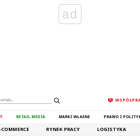
ad
WSPÓŁPR
ZY
RETAIL MEDIA
MARKI WŁASNE
PRAWO I POLITY
-COMMERCE
RYNEK PRACY
LOGISTYKA