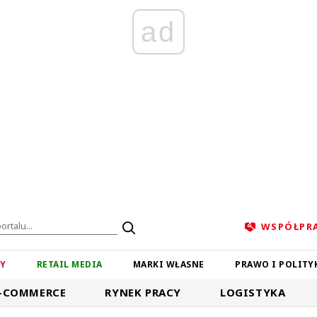
ad
WSPÓŁPR
ZY
RETAIL MEDIA
MARKI WŁASNE
PRAWO I POLITY
-COMMERCE
RYNEK PRACY
LOGISTYKA