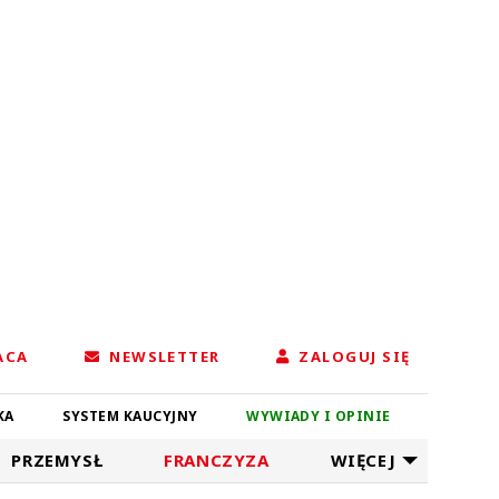
ACA
NEWSLETTER
ZALOGUJ SIĘ
KA
SYSTEM KAUCYJNY
WYWIADY I OPINIE
PRZEMYSŁ
FRANCZYZA
WIĘCEJ