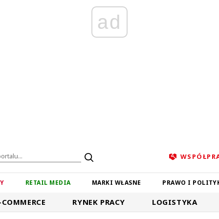
ad
WSPÓŁPR
ZY
RETAIL MEDIA
MARKI WŁASNE
PRAWO I POLITY
-COMMERCE
RYNEK PRACY
LOGISTYKA