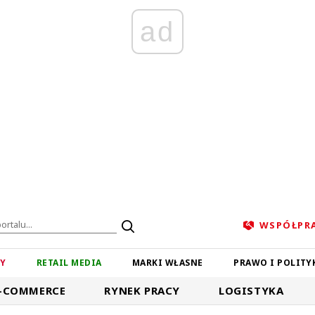
ad
WSPÓŁPR
ZY
RETAIL MEDIA
MARKI WŁASNE
PRAWO I POLITY
-COMMERCE
RYNEK PRACY
LOGISTYKA