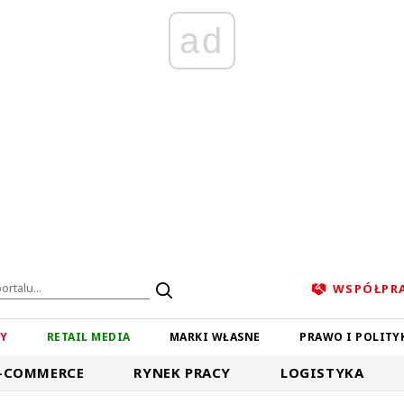
ad
WSPÓŁPR
ZY
RETAIL MEDIA
MARKI WŁASNE
PRAWO I POLITY
-COMMERCE
RYNEK PRACY
LOGISTYKA