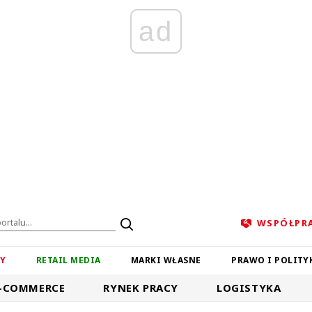
ad
WSPÓŁPR
ZY
RETAIL MEDIA
MARKI WŁASNE
PRAWO I POLITY
-COMMERCE
RYNEK PRACY
LOGISTYKA