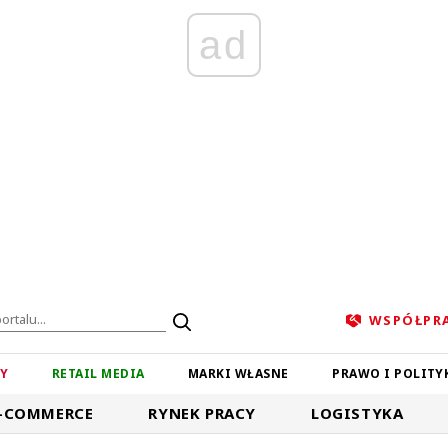
ad
WSPÓŁPR
ZY
RETAIL MEDIA
MARKI WŁASNE
PRAWO I POLITY
-COMMERCE
RYNEK PRACY
LOGISTYKA