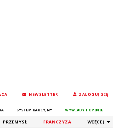
ACA
NEWSLETTER
ZALOGUJ SIĘ
KA
SYSTEM KAUCYJNY
WYWIADY I OPINIE
PRZEMYSŁ
FRANCZYZA
WIĘCEJ