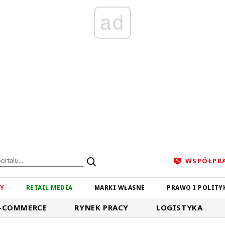
ad
WSPÓŁPR
ZY
RETAIL MEDIA
MARKI WŁASNE
PRAWO I POLITY
-COMMERCE
RYNEK PRACY
LOGISTYKA