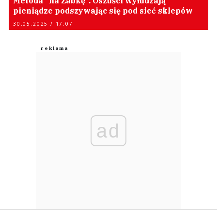
Metoda "na Żabkę". Oszuści wyłudzają
pieniądze podszywając się pod sieć sklepów
30.05.2025 / 17:07
ad