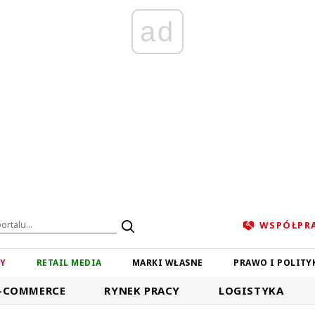
ad
WSPÓŁPR
ZY
RETAIL MEDIA
MARKI WŁASNE
PRAWO I POLITY
-COMMERCE
RYNEK PRACY
LOGISTYKA