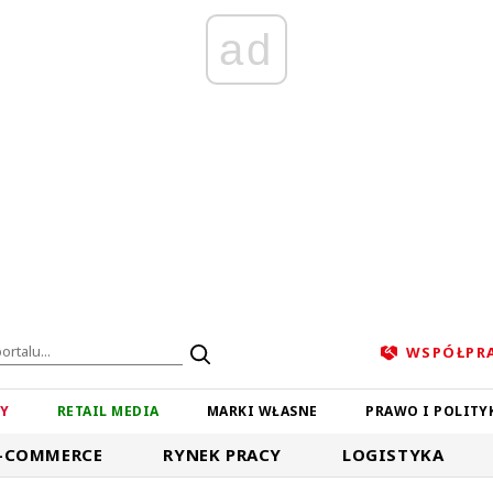
ad
WSPÓŁPR
ZY
RETAIL MEDIA
MARKI WŁASNE
PRAWO I POLITY
-COMMERCE
RYNEK PRACY
LOGISTYKA