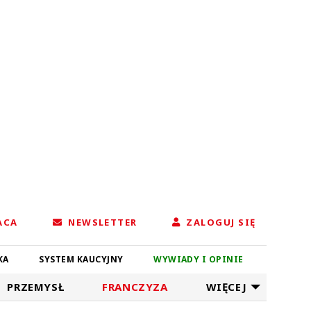
ACA
NEWSLETTER
ZALOGUJ SIĘ
KA
SYSTEM KAUCYJNY
WYWIADY I OPINIE
PRZEMYSŁ
FRANCZYZA
WIĘCEJ