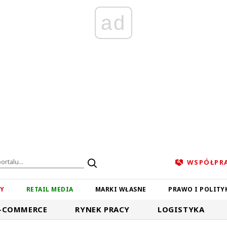
ad
WSPÓŁPR
ZY
RETAIL MEDIA
MARKI WŁASNE
PRAWO I POLITY
-COMMERCE
RYNEK PRACY
LOGISTYKA