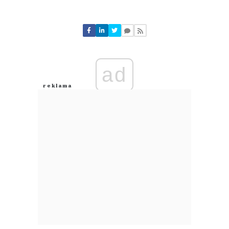
Komentarze (
0
)
Nie znaleziono komentarzy
Zostaw swoje komentarze
Imię (Wymagane)
ad
Anuluj
Prześlij komentarz