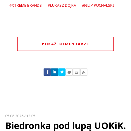
#XTREME BRANDS
#ŁUKASZ DOJKA
#FILIP PUCHALSKI
POKAŻ KOMENTARZE
Komentarze (
0
)
Nie znaleziono komentarzy
Zostaw swoje komentarze
Imię (Wymagane)
Anuluj
Prześlij komentarz
05.08.2026 / 13:05
Biedronka pod lupą UOKiK.