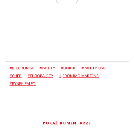
#BIEDRONKA
#PALETY
#UOKIK
#PALETY EPAL
#CHEP
#EUROPALETY
#JERÓNIMO MARTINS
#RYNEK PALET
POKAŻ KOMENTARZE