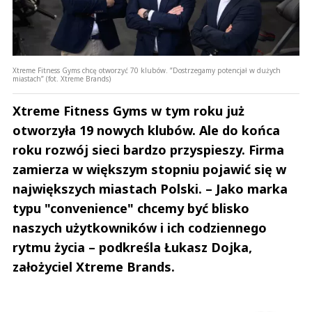
Xtreme Fitness Gyms chcę otworzyć 70 klubów. ”Dostrzegamy potencjał w dużych
miastach” (fot. Xtreme Brands)
Xtreme Fitness Gyms w tym roku już
otworzyła 19 nowych klubów. Ale do końca
roku rozwój sieci bardzo przyspieszy. Firma
zamierza w większym stopniu pojawić się w
największych miastach Polski. – Jako marka
typu "convenience" chcemy być blisko
naszych użytkowników i ich codziennego
rytmu życia – podkreśla Łukasz Dojka,
założyciel Xtreme Brands.
Andrzej i Marta Sterniccy
Marta i 
▶