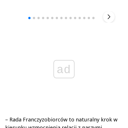
Andrzej i Marta Sterniccy
Marta i 
▶
ad
– Rada Franczyzobiorców to naturalny krok w
kierunku wzmocnienia relacji z naszymi