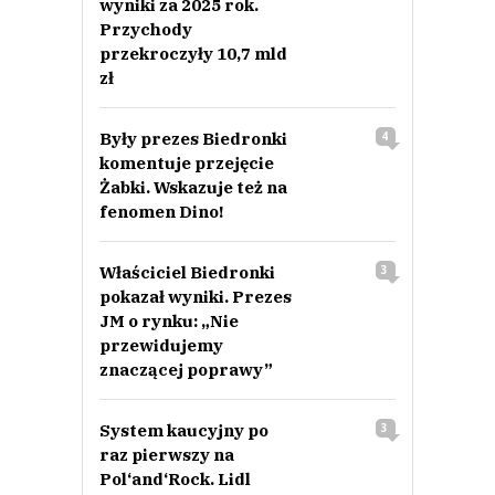
wyniki za 2025 rok.
Przychody
przekroczyły 10,7 mld
zł
Były prezes Biedronki
4
komentuje przejęcie
Żabki. Wskazuje też na
fenomen Dino!
Właściciel Biedronki
3
pokazał wyniki. Prezes
JM o rynku: „Nie
przewidujemy
znaczącej poprawy”
System kaucyjny po
3
raz pierwszy na
Pol‘and‘Rock. Lidl