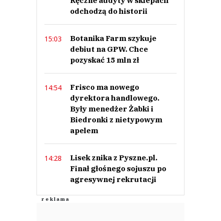
Ręczne audyty w sklepach
odchodzą do historii
Botanika Farm szykuje
15:03
debiut na GPW. Chce
pozyskać 15 mln zł
Frisco ma nowego
14:54
dyrektora handlowego.
Były menedżer Żabki i
Biedronki z nietypowym
apelem
Lisek znika z Pyszne.pl.
14:28
Finał głośnego sojuszu po
agresywnej rekrutacji