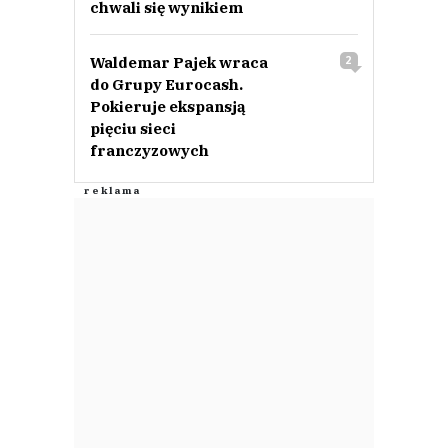
chwali się wynikiem
Waldemar Pajek wraca
2
do Grupy Eurocash.
Pokieruje ekspansją
pięciu sieci
franczyzowych