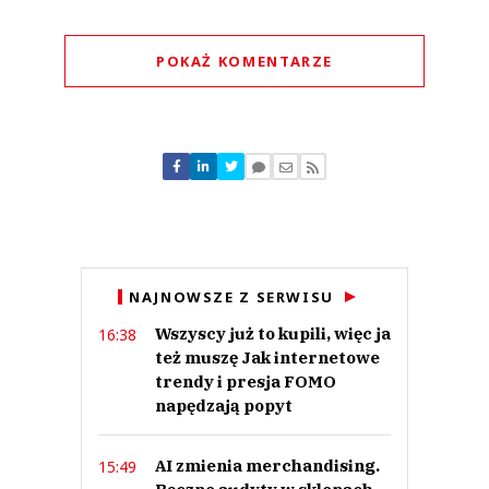
POKAŻ KOMENTARZE
Komentarze (
0
)
Nie znaleziono komentarzy
Zostaw swoje komentarze
Imię (Wymagane)
Anuluj
NAJNOWSZE Z SERWISU
Prześlij komentarz
Wszyscy już to kupili, więc ja
16:38
też muszę Jak internetowe
trendy i presja FOMO
napędzają popyt
AI zmienia merchandising.
15:49