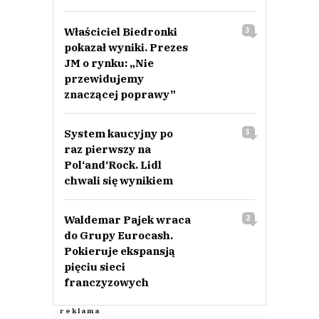
Właściciel Biedronki
3
pokazał wyniki. Prezes
JM o rynku: „Nie
przewidujemy
znaczącej poprawy”
System kaucyjny po
3
raz pierwszy na
Pol‘and‘Rock. Lidl
chwali się wynikiem
Waldemar Pajek wraca
2
do Grupy Eurocash.
Pokieruje ekspansją
pięciu sieci
franczyzowych