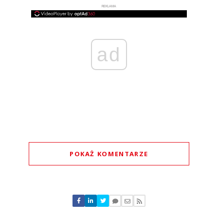
REKLAMA
ad
POKAŻ KOMENTARZE
Komentarze (
0
)
Nie znaleziono komentarzy
Zostaw swoje komentarze
Imię (Wymagane)