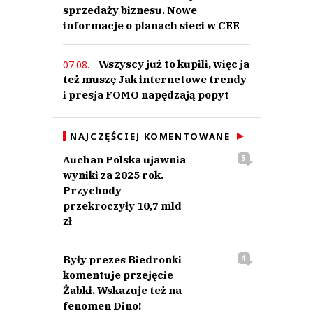
sprzedaży biznesu. Nowe
informacje o planach sieci w CEE
Wszyscy już to kupili, więc ja
07.08.
też muszę Jak internetowe trendy
i presja FOMO napędzają popyt
NAJCZĘŚCIEJ KOMENTOWANE
Auchan Polska ujawnia
5
wyniki za 2025 rok.
Przychody
przekroczyły 10,7 mld
zł
Były prezes Biedronki
4
komentuje przejęcie
Żabki. Wskazuje też na
fenomen Dino!