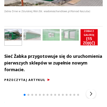
Żabka Drive w Zduńskiej Woli (fot. wiadomoscihandlowe.pl/Konrad Kaszuba)
ZOBACZ
GALERIĘ
[15
]
ZDJĘĆ]
Sieć Żabka przygotowuje się do uruchomienia
pierwszych sklepów w zupełnie nowym
formacie.
PRZECZYTAJ ARTYKUŁ
Andrzej i Marta Sterniccy
Marta i 
▶