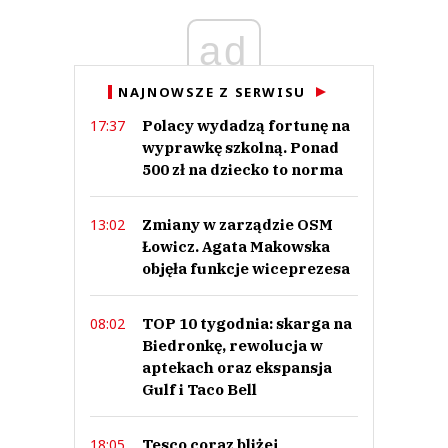
ad
Anuluj
NAJNOWSZE Z SERWISU
Prześlij komentarz
Polacy wydadzą fortunę na
17:37
wyprawkę szkolną. Ponad
500 zł na dziecko to norma
Zmiany w zarządzie OSM
13:02
Łowicz. Agata Makowska
objęła funkcje wiceprezesa
TOP 10 tygodnia: skarga na
08:02
Biedronkę, rewolucja w
aptekach oraz ekspansja
Gulf i Taco Bell
Tesco coraz bliżej
18:05