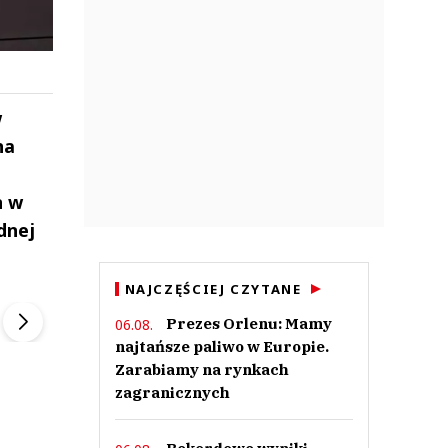
w
na
n w
dnej
ek
Szefem być Sezon 2
Marcin Przybysz
NAJCZĘŚCIEJ CZYTANE
▶
▶
Prezes Orlenu: Mamy
06.08.
najtańsze paliwo w Europie.
Zarabiamy na rynkach
zagranicznych