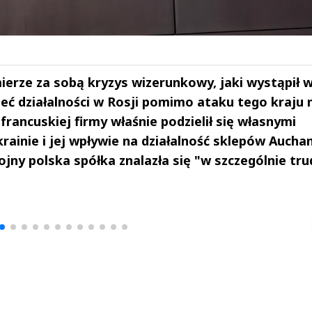
mierze za sobą kryzys wizerunkowy, jaki wystąpił 
eć działalności w Rosji pomimo ataku tego kraju 
francuskiej firmy właśnie podzielił się własnymi
ainie i jej wpływie na działalność sklepów Aucha
jny polska spółka znalazła się "w szczególnie tru
drzej
Michał Stężalski
FineDiningWe
▶
▶