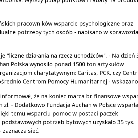
ińskich pracowników wsparcie psychologiczne oraz
dualne potrzeby tych osoób - napisano w sprawozda
 "liczne działania na rzecz uchodźców". - Na dzień 
chan Polska wynosiło ponad 1500 ton artykułów
ganizacjom charytatywnym: Caritas, PCK, czy Cent
ośrednio Centrom Pomocy Humanitarnej - wskazano
nformował, że na koniec marca br. finansowe wspar
ln zł. - Dodatkowo Fundacja Auchan w Polsce wsparł
dzięki temu wsparciu pomoc w postaci paczek
a podstawowych potrzeb bytowych uzyskało 35 tys.
- zaznacza sieć.