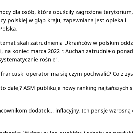
ocy dla osób, które opuściły zagrożone terytorium,
y polskiej w głąb kraju, zapewniana jest opieka i
Polska.
 temat skali zatrudnienia Ukraińców w polskim oddz
i, na koniec marca 2022 r. Auchan zatrudniało ponad
a systematycznie rośnie".
 francuski operator ma się czym pochwalić? Co z zy
to dalej? ASM publikuje nowy ranking najtańszych s
racownikom dodatek… inflacyjny. Ich pensje wzrosną 
arbonka. Wyższy pułap punktów i rabaty na produk