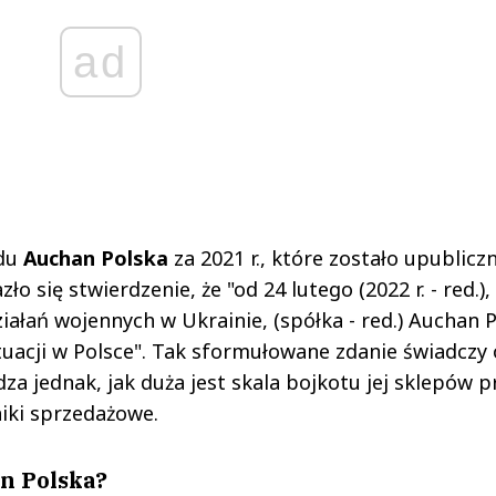
ad
ądu
Auchan Polska
za 2021 r., które zostało upublicz
o się stwierdzenie, że "od 24 lutego (2022 r. - red.),
ałań wojennych w Ukrainie, (spółka - red.) Auchan 
ytuacji w Polsce". Tak sformułowane zdanie świadczy 
dza jednak, jak duża jest skala bojkotu jej sklepów p
iki sprzedażowe.
n Polska?