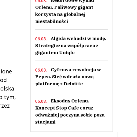
Rekordowe wyniki
06.08.
Orlenu. Paliwowy gigant
korzysta na globalnej
niestabilności
Algida wchodzi w modę.
06.08.
Strategiczna współpraca z
gigantem Uniqlo
Cyfrowa rewolucja w
06.08.
nione
Pepco. Sieć wdraża nową
 od
platformę z Deloitte
Polska
o tym,
Eksodus Orlenu.
06.08.
rzez
Koncept Stop Cafe coraz
odważniej poczyna sobie poza
stacjami