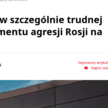
gresji Rosji na Ukrainę
w szczególnie trudnej
mentu agresji Rosji na
Najnowsze artykuł
L
Napisz wi