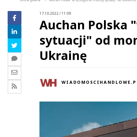
Strona główna
Auchan Polska "w szczególnie trudnej sytuacji" od momentu a
>
17.10.2022 / 11:09
Auchan Polska "
sytuacji" od mo
Ukrainę
WIADOMOSCIHANDLOWE.P