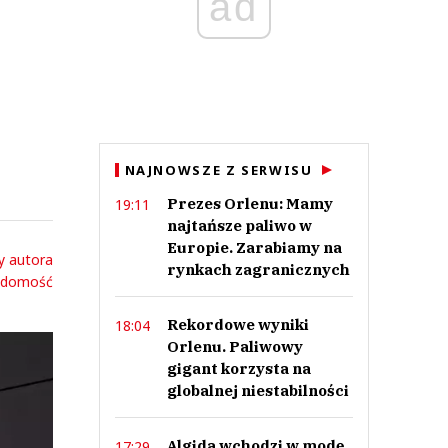
ad
NAJNOWSZE Z SERWISU
Prezes Orlenu: Mamy
19:11
najtańsze paliwo w
Europie. Zarabiamy na
y autora
rynkach zagranicznych
adomość
Rekordowe wyniki
18:04
Orlenu. Paliwowy
gigant korzysta na
globalnej niestabilności
Algida wchodzi w modę.
17:29