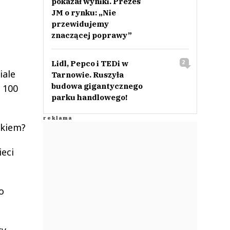
pokazał wyniki. Prezes
JM o rynku: „Nie
przewidujemy
znaczącej poprawy”
Lidl, Pepco i TEDi w
2
iale
Tarnowie. Ruszyła
budowa gigantycznego
 100
parku handlowego!
skiem?
ieci
o
ty