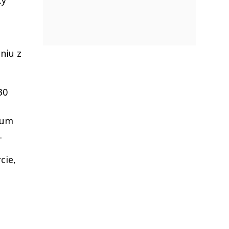
niu z
30
rum
.
cie,
a