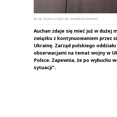
Na zdj. Auchan w Gdyni (fot. mares90/Shutterstock)
Auchan zdaje się mieć już w dużej 
związku z kontynuowaniem przez si
Ukrainę. Zarząd polskiego oddziału 
obserwacjami na temat wojny w Ukr
Polsce. Zapewnia, że po wybuchu wo
sytuacji".
Andrzej i Marta
Marta i An
Sterniccy
Sterniccy
▶
▶