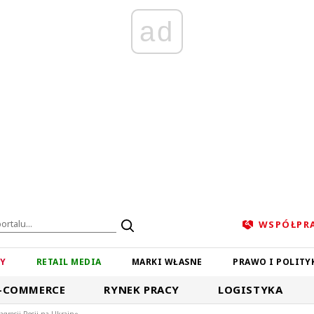
ad
WSPÓŁPR
ZY
RETAIL MEDIA
MARKI WŁASNE
PRAWO I POLITY
-COMMERCE
RYNEK PRACY
LOGISTYKA