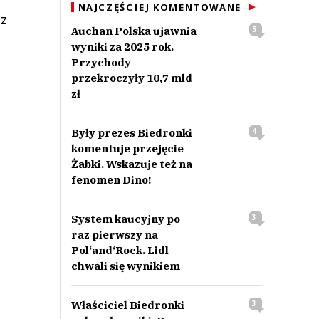
NAJCZĘŚCIEJ KOMENTOWANE
ez
Auchan Polska ujawnia
5
wyniki za 2025 rok.
Przychody
przekroczyły 10,7 mld
zł
Były prezes Biedronki
4
komentuje przejęcie
Żabki. Wskazuje też na
fenomen Dino!
System kaucyjny po
3
raz pierwszy na
Pol‘and‘Rock. Lidl
chwali się wynikiem
Właściciel Biedronki
3