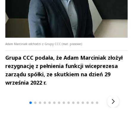
Adam Marciniak odchodzi z Grupy CCC (mat. prasowe)
Grupa CCC podała, że Adam Marciniak złożył
rezygnację z pełnienia funkcji wiceprezesa
zarządu spółki, ze skutkiem na dzień 29
września 2022 r.
Andrzej i Marta Sterniccy
Marta i 
▶