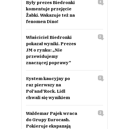
Były prezes Biedronki
4
komentuje przejęcie
Żabki. Wskazuje też na
fenomen Dino!
Właściciel Biedronki
3
pokazał wyniki. Prezes
JM o rynku: „Nie
przewidujemy
znaczącej poprawy”
System kaucyjny po
3
raz pierwszy na
Pol‘and‘Rock. Lidl
chwali się wynikiem
Waldemar Pajek wraca
2
do Grupy Eurocash.
Pokieruje ekspansją