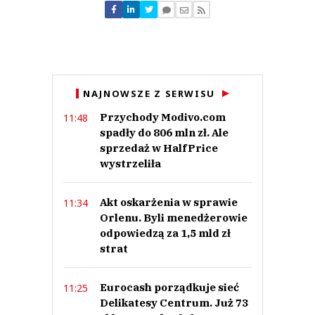
Nie znaleziono komentarzy
Zostaw swoje komentarze
Imię (Wymagane)
Anuluj
NAJNOWSZE Z SERWISU
Prześlij komentarz
Przychody Modivo.com
11:48
spadły do 806 mln zł. Ale
sprzedaż w HalfPrice
wystrzeliła
Akt oskarżenia w sprawie
11:34
Orlenu. Byli menedżerowie
odpowiedzą za 1,5 mld zł
strat
Eurocash porządkuje sieć
11:25
Delikatesy Centrum. Już 73