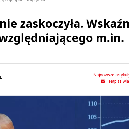
ględniającego m.in. ceny żywności
 nie zaskoczyła. Wskaźn
uwzględniającego m.in.
Najnowsze artykuł
L
Napisz wi