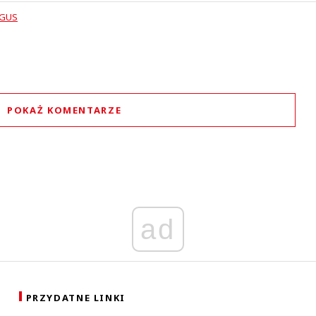
GUS
POKAŻ KOMENTARZE
Komentarze (
0
)
Nie znaleziono komentarzy
staw swoje komentarze
Imię (Wymagane)
ad
Anuluj
Prześlij komentarz
PRZYDATNE LINKI