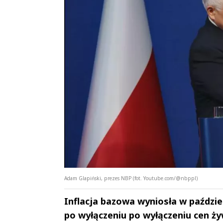
Adam Glapiński, prezes NBP (fot. Youtube.com/@nbppl)
Inflacja bazowa wyniosła w paździe
po wyłączeniu po wyłączeniu cen ży