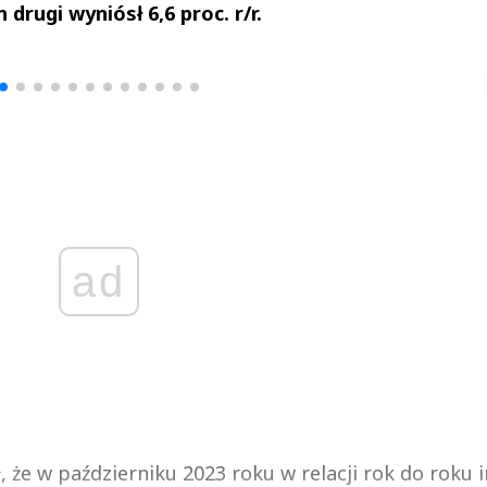
drugi wyniósł 6,6 proc. r/r.
drzej
Michał Stężalski
FineDiningWe
▶
▶
ad
e w październiku 2023 roku w relacji rok do roku i