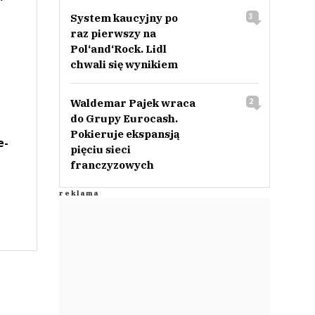
System kaucyjny po
3
raz pierwszy na
Pol‘and‘Rock. Lidl
chwali się wynikiem
Waldemar Pajek wraca
2
do Grupy Eurocash.
Pokieruje ekspansją
e-
pięciu sieci
franczyzowych