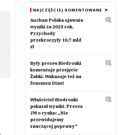
NAJCZĘŚCIEJ KOMENTOWANE
Auchan Polska ujawnia
5
wyniki za 2025 rok.
Przychody
przekroczyły 10,7 mld
zł
Były prezes Biedronki
4
komentuje przejęcie
Żabki. Wskazuje też na
fenomen Dino!
Właściciel Biedronki
3
pokazał wyniki. Prezes
JM o rynku: „Nie
przewidujemy
znaczącej poprawy”
.