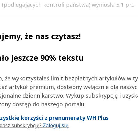
podlegających kontroli państwa) wyniosła 5,1 pr...
jemy, że nas czytasz!
ało jeszcze 90% tekstu
 to, że wykorzystałeś limit bezpłatnych artykułów w t
tać artykuł premium, dostępny wyłącznie dla naszy
jonalne dziennikarstwo. Wykup subskrypcję i uzysk
zony dostęp do naszego portalu.
wszystkie korzyści z prenumeraty WH Plus
dasz subskrybcję?
Zaloguj się.