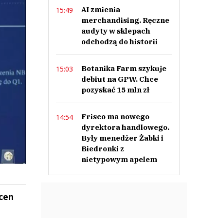
AI zmienia
15:49
merchandising. Ręczne
audyty w sklepach
odchodzą do historii
Botanika Farm szykuje
15:03
debiut na GPW. Chce
pozyskać 15 mln zł
Frisco ma nowego
14:54
dyrektora handlowego.
Były menedżer Żabki i
Biedronki z
nietypowym apelem
 cen