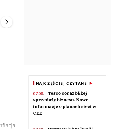
ek
Szefem być Sezon 2
Marcin Przybysz
▶
▶
NAJCZĘŚCIEJ CZYTANE
Tesco coraz bliżej
07.08.
sprzedaży biznesu. Nowe
informacje o planach sieci w
CEE
nflacja