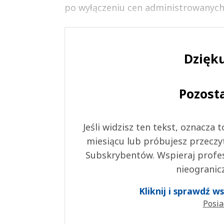
po wyłączeniu cen administrowanych (
Dzięku
Pozost
Jeśli widzisz ten tekst, oznacza
miesiącu lub próbujesz przeczy
Subskrybentów. Wspieraj profes
nieogranic
Kliknij i sprawdź 
Posia