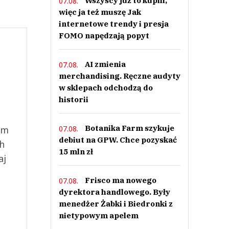
Wszyscy już to kupili,
07.08.
więc ja też muszę Jak
internetowe trendy i presja
FOMO napędzają popyt
AI zmienia
07.08.
merchandising. Ręczne audyty
w sklepach odchodzą do
historii
Botanika Farm szykuje
07.08.
ym
debiut na GPW. Chce pozyskać
ch
15 mln zł
aj
Frisco ma nowego
07.08.
dyrektora handlowego. Były
menedżer Żabki i Biedronki z
nietypowym apelem