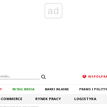
ad
WSPÓŁPR
ZY
RETAIL MEDIA
MARKI WŁASNE
PRAWO I POLITY
-COMMERCE
RYNEK PRACY
LOGISTYKA