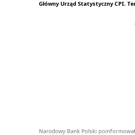
Główny Urząd Statystyczny CPI. Ten 
Andrzej i Marta
Marta i An
Sterniccy
Sterniccy
▶
▶
Narodowy Bank Polski poinformował, ż