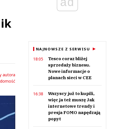
ad
ik
NAJNOWSZE Z SERWISU
Tesco coraz bliżej
18:05
sprzedaży biznesu.
Nowe informacje o
y autora
planach sieci w CEE
adomość
Wszyscy już to kupili,
16:38
więc ja też muszę Jak
internetowe trendy i
presja FOMO napędzają
popyt