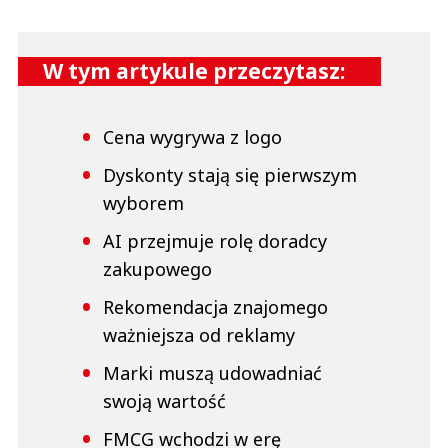
Nie znaleziono komentarzy
Zostaw swoje komentarze
Imię (Wymagane)
W tym artykule przeczytasz:
Anuluj
Cena wygrywa z logo
Prześlij komentarz
Dyskonty stają się pierwszym
wyborem
AI przejmuje rolę doradcy
zakupowego
Rekomendacja znajomego
ważniejsza od reklamy
Marki muszą udowadniać
swoją wartość
FMCG wchodzi w erę