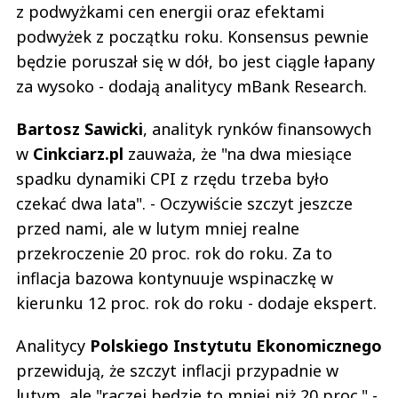
z podwyżkami cen energii oraz efektami
podwyżek z początku roku. Konsensus pewnie
będzie poruszał się w dół, bo jest ciągle łapany
za wysoko - dodają analitycy mBank Research.
Bartosz Sawicki
, analityk rynków finansowych
w
Cinkciarz.pl
zauważa, że "na dwa miesiące
spadku dynamiki CPI z rzędu trzeba było
czekać dwa lata". - Oczywiście szczyt jeszcze
przed nami, ale w lutym mniej realne
przekroczenie 20 proc. rok do roku. Za to
inflacja bazowa kontynuuje wspinaczkę w
kierunku 12 proc. rok do roku - dodaje ekspert.
Analitycy
Polskiego Instytutu Ekonomicznego
przewidują, że szczyt inflacji przypadnie w
lutym, ale "raczej będzie to mniej niż 20 proc." -