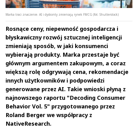
Monika
Odpowiedz
Marka traci znaczenie. AI i dyskonty zmieniają rynek FMCG (fot. Shutterstock)
0
0
Rosnące ceny, niepewność gospodarcza i
błyskawiczny rozwój sztucznej inteligencji
zmieniają sposób, w jaki konsumenci
wybierają produkty. Marka przestaje być
głównym argumentem zakupowym, a coraz
Azr
03.08.2026 / 14:27
większą rolę odgrywają cena, rekomendacje
This comment was minimized by the moderator on the site
innych użytkowników i podpowiedzi
A franczyzobiorcy żabki zarabiają grosze albo tona w długach A
generowane przez AI. Takie wnioski płyną z
pracownicy Dino są traktowani jako drugi sort społeczeństwa A wy tu
mądrości wysnuwacie
najnowszego raportu "Decoding Consumer
Azr
Behavior Vol. 5" przygotowanego przez
Odpowiedz
Roland Berger we współpracy z
3
NativeResearch.
0