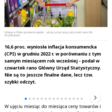
Inflacja w Polsce ponownie spadła... ale jej szczyt wciąż jest przed nami (fot.
Shutterstock)
16,6 proc. wyniosła inflacja konsumencka
(CPI) w grudniu 2022 r. w porównaniu z tym
samym miesiącem rok wcześniej - podał w
czwartek rano Główny Urząd Statystyczny.
Nie są to jeszcze finalne dane, lecz tzw.
szybki odczyt.
Andrzej i Marta Sterniccy
Marta i 
▶
W ujęciu miesiąc do miesiąca ceny towarów i