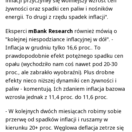
inflacji przyczyniły się wolniejszy wzrost cen
żywności oraz spadki cen paliw i nośników
energii. To drugi z rzędu spadek inflacji".
Eksperci
mBank Research
również mówią o
"kolejnej niespodziance inflacyjnej w dół". -
Inflacja w grudniu tylko 16,6 proc.. To
prawdopodobnie efekt potężnego spadku cen
opału (wychodziło nam coś nawet pod 20-30
proc., ale zabrakło wyobraźni). Plus drobne
efekty nieco niższej dynamiki cen żywności i
paliw - komentują. Ich zdaniem inflacja bazowa
wzrosła jednak z 11,4 proc. do 11,6 proc.
- W kolejnych dwóch miesiącach robimy sobie
przerwę od spadków inflacji i ruszamy w
kierunku 20+ proc. Węglowa deflacja zetrze się