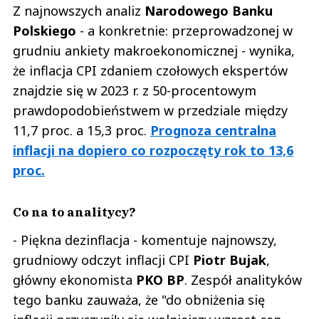
Z najnowszych analiz
Narodowego Banku
Polskiego
- a konkretnie: przeprowadzonej w
grudniu ankiety makroekonomicznej - wynika,
że inflacja CPI zdaniem czołowych ekspertów
znajdzie się w 2023 r. z 50-procentowym
prawdopodobieństwem w przedziale między
11,7 proc. a 15,3 proc.
Prognoza centralna
inflacji na dopiero co rozpoczęty rok to 13,6
proc.
Co na to analitycy?
- Piękna dezinflacja - komentuje najnowszy,
grudniowy odczyt inflacji CPI
Piotr Bujak
,
główny ekonomista
PKO BP
. Zespół analityków
tego banku zauważa, że "do obniżenia się