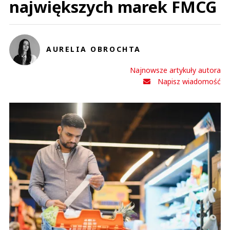
największych marek FMCG
0
0
AURELIA OBROCHTA
Najnowsze artykuły autora
Napisz wiadomość
Monika
03.08.2026 / 18:40
This comment was minimized by the moderator on the site
SPRAWNE WYKONANIE PLANU...polega na wyciśnięciu z pracownika,
franczyzobiorcy wszystkich sił i środkow, oszukiwanie go w ramach
pieknie ujmowanych wytycznych a następnie wyplucia go przez tak
skonstruowany system jak zbędne śmieci. Sytuacja taka...
SPRAWNE WYKONANIE PLANU...polega na wyciśnięciu z pracownika,
franczyzobiorcy wszystkich sił i środkow, oszukiwanie go w ramach
pieknie ujmowanych wytycznych a następnie wyplucia go przez tak
skonstruowany system jak zbędne śmieci. Sytuacja taka dotyczy tych
wszystkich sieci wiec mozna domniemywać, ze wypowiadający się o
sukcesie pan Portugalczyk sam wprowadził takie mechanizmy..Wedlug
mnie to juz jest pańszczyzna gdzie PANY sprawnie wykonują plany i się
bogacą a plebs zyje z jałmużny.
Czytaj całość