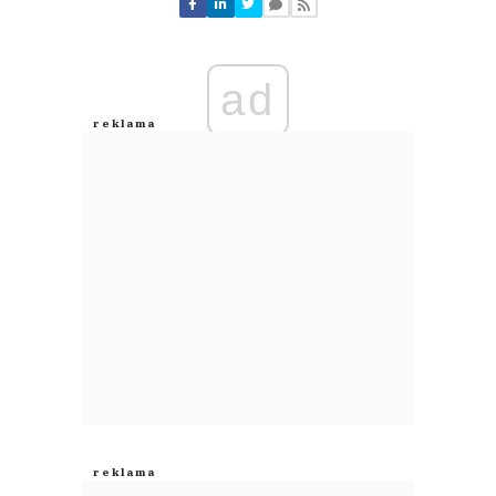
ad
Azr
04.08.2026 / 11:15
This comment was minimized by the moderator on the site
Jeszcze jedno pan Tomasz Biernacki i reszta tych molochów Sami sukcesu
nie odnieśli tylko dzięki ludziom którzy ciężko pracują A on nimi gardzi Bo
on ani nikt z jego świty nie potrafi wyjść do ludzi i uczciwie z nimi
porozmawiać
Azr
Odpowiedz
0
0
Ala
03.08.2026 / 22:48