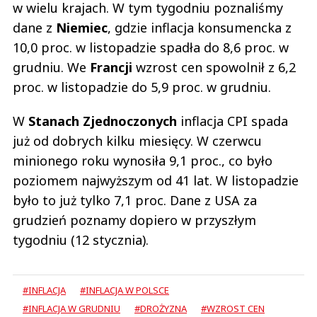
w wielu krajach. W tym tygodniu poznaliśmy
dane z
Niemiec
, gdzie inflacja konsumencka z
10,0 proc. w listopadzie spadła do 8,6 proc. w
grudniu. We
Francji
wzrost cen spowolnił z 6,2
proc. w listopadzie do 5,9 proc. w grudniu.
W
Stanach Zjednoczonych
inflacja CPI spada
już od dobrych kilku miesięcy. W czerwcu
minionego roku wynosiła 9,1 proc., co było
poziomem najwyższym od 41 lat. W listopadzie
było to już tylko 7,1 proc. Dane z USA za
grudzień poznamy dopiero w przyszłym
tygodniu (12 stycznia).
#INFLACJA
#INFLACJA W POLSCE
#INFLACJA W GRUDNIU
#DROŻYZNA
#WZROST CEN