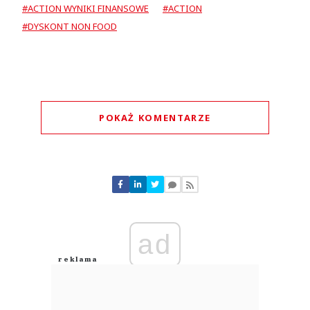
#ACTION WYNIKI FINANSOWE
#ACTION
#DYSKONT NON FOOD
POKAŻ KOMENTARZE
Komentarze (
0
)
Nie znaleziono komentarzy
Zostaw swoje komentarze
Imię (Wymagane)
ad
Anuluj
Prześlij komentarz