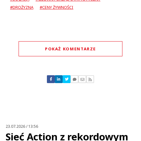
#DROŻYZNA
#CENY ŻYWNOŚCI
POKAŻ KOMENTARZE
Komentarze (
0
)
Nie znaleziono komentarzy
Zostaw swoje komentarze
Imię (Wymagane)
Anuluj
Prześlij komentarz
23.07.2026 / 13:56
Sieć Action z rekordowym