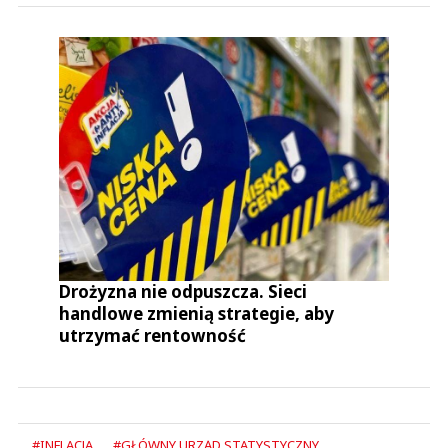
Drożyzna nie odpuszcza. Sieci
handlowe zmienią strategie, aby
utrzymać rentowność
#INFLACJA
#GŁÓWNY URZĄD STATYSTYCZNY