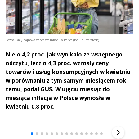
Poznaliśmy najnowszy odczyt inflacji w Polsce (fot. Shutterstock)
Nie o 4,2 proc. jak wynikało ze wstępnego
odczytu, lecz o 4,3 proc. wzrosły ceny
towarów i usług konsumpcyjnych w kwietniu
w porównaniu z tym samym miesiącem rok
temu, podał GUS. W ujęciu miesiąc do
miesiąca inflacja w Polsce wyniosła w
kwietniu 0,8 proc.
Andrzej i Marta Sterniccy
Marta i 
▶