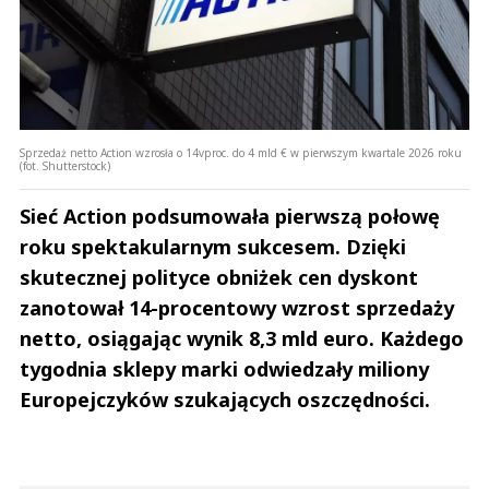
Sprzedaż netto Action wzrosła o 14vproc. do 4 mld € w pierwszym kwartale 2026 roku
(fot. Shutterstock)
Sieć Action podsumowała pierwszą połowę
roku spektakularnym sukcesem. Dzięki
skutecznej polityce obniżek cen dyskont
zanotował 14-procentowy wzrost sprzedaży
netto, osiągając wynik 8,3 mld euro. Każdego
tygodnia sklepy marki odwiedzały miliony
Europejczyków szukających oszczędności.