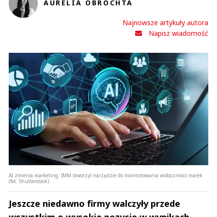
AURELIA OBROCHTA
Anuluj
Najnowsze artykuły autora
Prześlij komentarz
Napisz wiadomość
AI zmienia marketing. IMM stworzył narzędzie do monitorowania widoczności marek
(fot. Shutterstock)
Jeszcze niedawno firmy walczyły przede