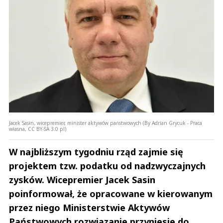
Jacek Sasin, wicepremier, minister aktywów państwowych (By Adrian Grycuk - Praca
własna, CC BY-SA 3.0 pl)
W najbliższym tygodniu rząd zajmie się
projektem tzw. podatku od nadzwyczajnych
zysków. Wicepremier Jacek Sasin
poinformował, że opracowane w kierowanym
przez niego Ministerstwie Aktywów
Państwowych rozwiązanie przyniesie do