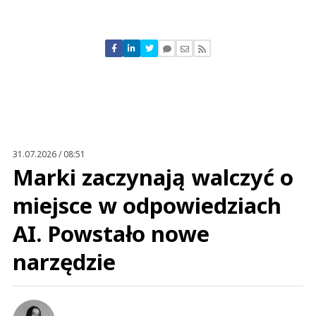
Komentarze (
1
)
Nick
26.09.2022 / 14:43
This comment was minimized by the moderator on the site
31.07.2026 / 08:51
Podatek wezmą, a cenę tak ustawią, żeby nikomu nie pomagać
Marki zaczynają walczyć o
Nick
Odpowiedz
miejsce w odpowiedziach
0
AI. Powstało nowe
0
narzędzie
Nie znaleziono komentarzy
Zostaw swoje komentarze
Imię (Wymagane)