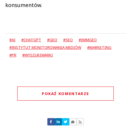
konsumentów.
#AI
#CHATGPT
#GEO
#SEO
#IMMGEO
#INSTYTUT MONITOROWANIA MEDIÓW
#MARKETING
#PR
#WYSZUKIWARKI
POKAŻ KOMENTARZE
Komentarze (
0
)
Nie znaleziono komentarzy
Zostaw swoje komentarze
Imię (Wymagane)