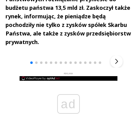
budżetu państwa 13,5 mld zł. Zaskoczył także
rynek, informując, że pieniądze będą
pochodziły nie tylko z zysków spółek Skarbu
Państwa, ale także z zysków przedsiębiorstw
prywatnych.
Andrzej i Marta Sterniccy
Marta i 
▶
REKLAMA
ad