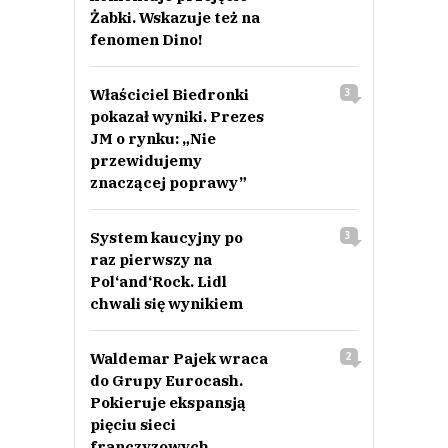
Żabki. Wskazuje też na
fenomen Dino!
Właściciel Biedronki
3
pokazał wyniki. Prezes
JM o rynku: „Nie
przewidujemy
znaczącej poprawy”
System kaucyjny po
3
raz pierwszy na
Pol‘and‘Rock. Lidl
chwali się wynikiem
Waldemar Pajek wraca
2
do Grupy Eurocash.
Pokieruje ekspansją
pięciu sieci
franczyzowych