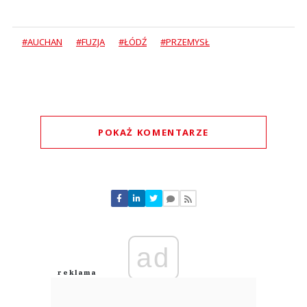
#AUCHAN
#FUZJA
#ŁÓDŹ
#PRZEMYSŁ
POKAŻ KOMENTARZE
Komentarze (
0
)
Nie znaleziono komentarzy
Zostaw swoje komentarze
Imię (Wymagane)
ad
Anuluj
Prześlij komentarz