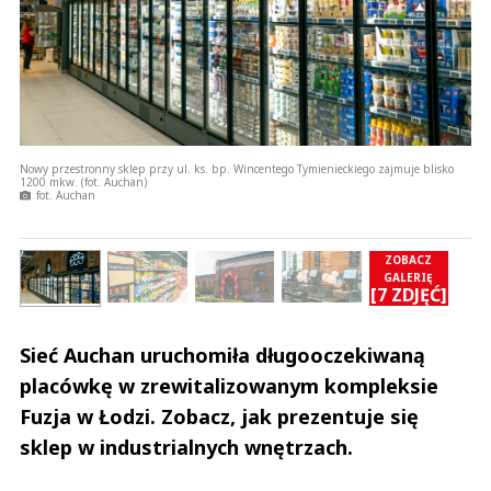
Nowy przestronny sklep przy ul. ks. bp. Wincentego Tymienieckiego zajmuje blisko
1200 mkw. (fot. Auchan)
fot. Auchan
ZOBACZ
GALERIĘ
Ć]
[7 ZDJĘĆ]
Sieć Auchan uruchomiła długooczekiwaną
placówkę w zrewitalizowanym kompleksie
Fuzja w Łodzi. Zobacz, jak prezentuje się
sklep w industrialnych wnętrzach.