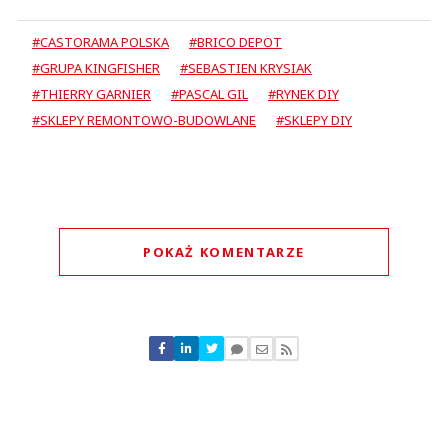
#CASTORAMA POLSKA
#BRICO DEPOT
#GRUPA KINGFISHER
#SEBASTIEN KRYSIAK
#THIERRY GARNIER
#PASCAL GIL
#RYNEK DIY
#SKLEPY REMONTOWO-BUDOWLANE
#SKLEPY DIY
POKAŻ KOMENTARZE
Komentarze (
0
)
Nie znaleziono komentarzy
Zostaw swoje komentarze
Imię (Wymagane)