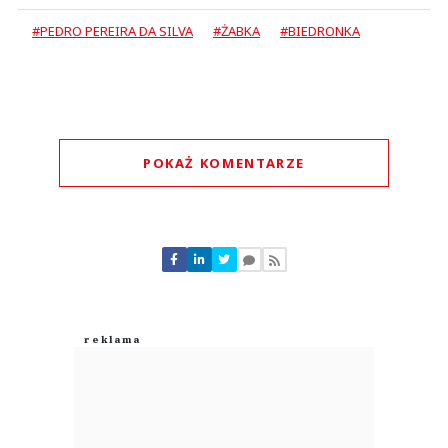
#PEDRO PEREIRA DA SILVA
#ŻABKA
#BIEDRONKA
POKAŻ KOMENTARZE
Komentarze (
4
)
Azr
04.08.2026 / 11:15
This comment was minimized by the moderator on the site
Jeszcze jedno pan Tomasz Biernacki i reszta tych molochów Sami sukcesu
nie odnieśli tylko dzięki ludziom którzy ciężko pracują A on nimi gardzi Bo
on ani nikt z jego świty nie potrafi wyjść do ludzi i uczciwie z nimi