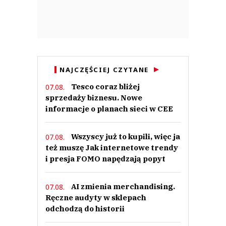
Azr
03.08.2026 / 14:27
This comment was minimized by the moderator on the site
A franczyzobiorcy żabki zarabiają grosze albo tona w długach A
pracownicy Dino są traktowani jako drugi sort społeczeństwa A wy tu
mądrości wysnuwacie
NAJCZĘŚCIEJ CZYTANE
Azr
Odpowiedz
Tesco coraz bliżej
07.08.
3
sprzedaży biznesu. Nowe
informacje o planach sieci w CEE
0
Nie znaleziono komentarzy
Wszyscy już to kupili, więc ja
07.08.
Zostaw swoje komentarze
też muszę Jak internetowe trendy
Imię (Wymagane)
i presja FOMO napędzają popyt
Anuluj
AI zmienia merchandising.
07.08.
Ręczne audyty w sklepach
Prześlij komentarz
odchodzą do historii