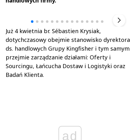
handlowych firmy.
Andrzej i Marta Sterniccy
Marta i 
▶
Już 4 kwietnia br. Sébastien Krysiak,
dotychczasowy obejmie stanowisko dyrektora
ds. handlowych Grupy Kingfisher i tym samym
przejmie zarządzanie działami: Oferty i
Sourcingu, Łańcucha Dostaw i Logistyki oraz
Badań Klienta.
ad