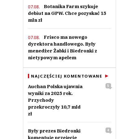
Botanika Farm szykuje
07.08.
debiut na GPW. Chce pozyskać 15
mln zł
Frisco ma nowego
07.08.
dyrektora handlowego. Były
menedżer Żabki i Biedronki z
nietypowym apelem
NAJCZĘŚCIEJ KOMENTOWANE
Auchan Polska ujawnia
5
wyniki za 2025 rok.
Przychody
przekroczyły 10,7 mld
zł
Były prezes Biedronki
4
komentuje przejęcie