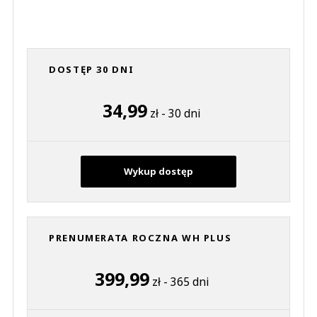
0
0
Nie znaleziono komentarzy
DOSTĘP 30 DNI
Zostaw swoje komentarze
Imię (Wymagane)
34,99
zł - 30 dni
Anuluj
Prześlij komentarz
Wykup dostęp
PRENUMERATA ROCZNA WH PLUS
399,99
zł - 365 dni