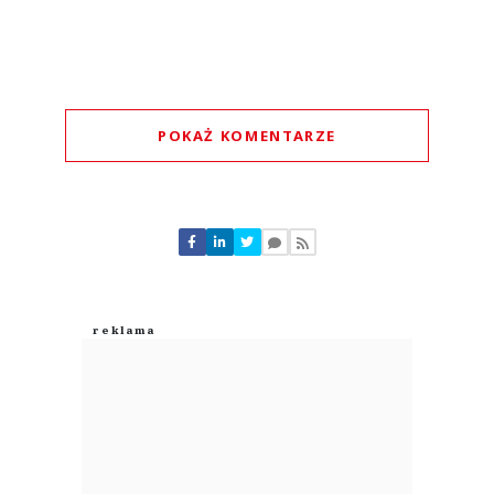
POKAŻ KOMENTARZE
Komentarze (
0
)
Nie znaleziono komentarzy
Zostaw swoje komentarze
Imię (Wymagane)
Anuluj
Prześlij komentarz