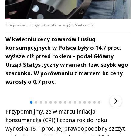
Inflacja w kwietniu była niższa od marcowej (fot. Shutterstock)
W kwietniu ceny towarów i usług
konsumpcyjnych w Polsce były o 14,7 proc.
wyższe niż przed rokiem - podał Główny
Urząd Statystyczny w ramach tzw. szybkiego
szacunku. W porównaniu z marcem br. ceny
wzrosły o 0,7 proc.
Andrzej i Marta Sterniccy
Marta i 
▶
Przypomnijmy, że w marcu inflacja
konsumencka (CPI) liczona rok do roku
wynosiła 16,1 proc. Jej prawdopodobny szczyt