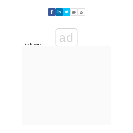
Komentarze (
0
)
Nie znaleziono komentarzy
Zostaw swoje komentarze
Imię (Wymagane)
ad
Anuluj
Prześlij komentarz