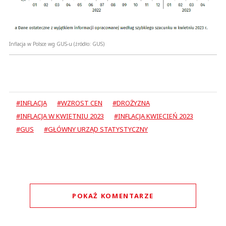
Inflacja w Polsce wg GUS-u
(źródło: GUS)
#INFLACJA
#WZROST CEN
#DROŻYZNA
#INFLACJA W KWIETNIU 2023
#INFLACJA KWIECIEŃ 2023
#GUS
#GŁÓWNY URZĄD STATYSTYCZNY
POKAŻ KOMENTARZE