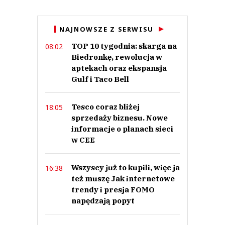
NAJNOWSZE Z SERWISU
TOP 10 tygodnia: skarga na
08:02
Biedronkę, rewolucja w
aptekach oraz ekspansja
Gulf i Taco Bell
Tesco coraz bliżej
18:05
sprzedaży biznesu. Nowe
informacje o planach sieci
w CEE
Wszyscy już to kupili, więc ja
16:38
też muszę Jak internetowe
trendy i presja FOMO
napędzają popyt