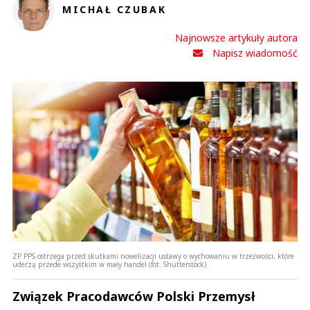
MICHAŁ CZUBAK
Najnowsze artykuły autora
Napisz wiadomość
Xenia
30.04.2023 / 09:50
This comment was minimized by the moderator on the site
Jaki rząd ?, wróciliśmy do komuny i rządzi partia a nie rząd. A jak pisowski
rząd cwaniaków , oszustów i złodziei ma zwalczać cwaniactwo jak sam
manipuluje i kłamie. I nie mamy sztucznej drożyzny a pisinflację za którą
odpowiada pis i Glapiński.
Xenia
Odpowiedz
0
0
ZP PPS ostrzega przed skutkami nowelizacji ustawy o wychowaniu w trzeźwości, które
uderzą przede wszystkim w mały handel (fot. Shutterstock)
Związek Pracodawców Polski Przemysł
Nickt