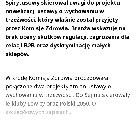
Spirytusowy skierował uwagi do projektu
29.04.2023 / 19:58
nowelizacji ustawy o wychowaniu w
This comment was minimized by the moderator on the site
trzeźwości, który właśnie został przyjęty
Inflacja-sracja w dół, a ceny w górę. Ile razy można powtarzać, że nie ma
żadnej inflacji, jest tylko sztuczna drożyzna, która może spowodować
przez Komisję Zdrowia. Branża wskazuje na
rzeczywistą inflację i dewaluację złotówki jeżeli rząd natychmiast nie
rozwiąże tego problemu i nie...
brak oceny skutków regulacji, zagrożenia dla
Inflacja-sracja w dół, a ceny w górę. Ile razy można powtarzać, że nie ma
relacji B2B oraz dyskryminację małych
żadnej inflacji, jest tylko sztuczna drożyzna, która może spowodować
rzeczywistą inflację i dewaluację złotówki jeżeli rząd natychmiast nie
sklepów.
rozwiąże tego problemu i nie ukróci cwaniactwa, które trzepie po 200-
300% marży i zwala to na "inflację". I jakie 15% ceny wyższe? Chyba 215%.
Czytaj całość
Nickt
Odpowiedz
W środę Komisja Zdrowia procedowała
połączone dwa projekty zmian ustawy o
0
wychowaniu w trzeźwości. Do Sejmu skierowały
0
je kluby Lewicy oraz Polski 2050. O
szczegółowych zapisach...
Nickt