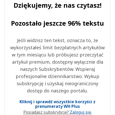
29.04.2023 / 08:54
Dziękujemy, że nas czytasz!
This comment was minimized by the moderator on the site
Spadek inflacji oznacza dalszy duży wzrost cen, które za Pisu osiągnęły
niebotyczny poziom a coraz więcej ludzi żyje w nędzy, obecnie liczba
Pozostało jeszcze 96% tekstu
skrajnie ubogich to prawie 3 miliony. Ale ludzie z Pisu nie muszą się
martwić, im żyje się coraz lepiej.
Nickt
Odpowiedz
Jeśli widzisz ten tekst, oznacza to, że
0
wykorzystałeś limit bezpłatnych artykułów
0
w tym miesiącu lub próbujesz przeczytać
artykuł premium, dostępny wyłącznie dla
naszych Subskrybentów. Wspieraj
profesjonalne dziennikarstwo. Wykup
subskrypcję i uzyskaj nieograniczony
Ada
29.04.2023 / 08:40
dostęp do naszego portalu.
This comment was minimized by the moderator on the site
Kliknij i sprawdź wszystkie korzyści z
Mamy się cieszyć że ceny teraz są o 15% większe niż rok temu, czy co?
prenumeraty WH Plus
Ada
Posiadasz subskrybcję?
Zaloguj się.
Odpowiedz