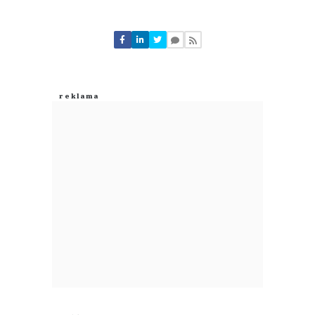
Komentarze (
0
)
Nie znaleziono komentarzy
Zostaw swoje komentarze
Imię (Wymagane)
Anuluj
Prześlij komentarz