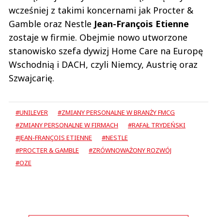
wcześniej z takimi koncernami jak Procter &
Gamble oraz Nestle
Jean-François Etienne
zostaje w firmie. Obejmie nowo utworzone
stanowisko szefa dywizj Home Care na Europę
Wschodnią i DACH, czyli Niemcy, Austrię oraz
Szwajcarię.
#UNILEVER
#ZMIANY PERSONALNE W BRANŻY FMCG
#ZMIANY PERSONALNE W FIRMACH
#RAFAŁ TRYDEŃSKI
#JEAN-FRANÇOIS ETIENNE
#NESTLE
#PROCTER & GAMBLE
#ZRÓWNOWAŻONY ROZWÓJ
#OZE