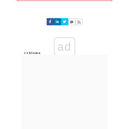
Komentarze (
0
)
Nie znaleziono komentarzy
Zostaw swoje komentarze
Imię (Wymagane)
ad
Anuluj
Prześlij komentarz