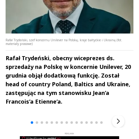
Rafał Trydeński, szef koncernu Unilever na Polskę, kraje bałtyckie i Ukrainę (fot.
materiały prasowe)
Rafał Trydeński, obecny wiceprezes ds.
sprzedaży na Polskę w koncernie Unilever, 20
grudnia objął dodatkową funkcję. Został
head of country Poland, Baltics and Ukraine,
zastępując na tym stanowisku Jean‘a
Francois‘a Etienne‘a.
Andrzej i Marta Sterniccy
Marta i 
▶
REKLAMA