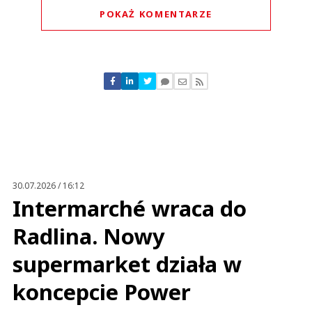
POKAŻ KOMENTARZE
Komentarze (
0
)
Nie znaleziono komentarzy
Zostaw swoje komentarze
Imię (Wymagane)
Anuluj
Prześlij komentarz
30.07.2026 / 16:12
Intermarché wraca do
Radlina. Nowy
supermarket działa w
koncepcie Power