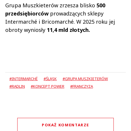
Grupa Muszkieterów zrzesza blisko
500
przedsiębiorców
prowadzących sklepy
Intermarché i Bricomarché. W 2025 roku jej
obroty wyniosły
11,4 mld złotych.
#INTERMARCHÉ
#ŚLĄSK
#GRUPA MUSZKIETERÓW
#RADLIN
#KONCEPT POWER
#FRANCZYZA
POKAŻ KOMENTARZE