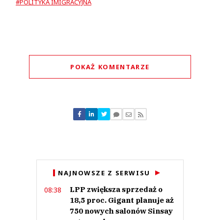
#POLITYKA IMIGRACYJNA
POKAŻ KOMENTARZE
Komentarze (
1
)
Dorota
09.12.2024 / 08:07
NAJNOWSZE Z SERWISU
This comment was minimized by the moderator on the site
LPP zwiększa sprzedaż o
08:38
Może na pan Rafał Trzaskowski powinien na konwencji zawołać: Bonjour!
Jedzcie polski chleb!
18,5 proc. Gigant planuje aż
Dorota
750 nowych salonów Sinsay
Odpowiedz