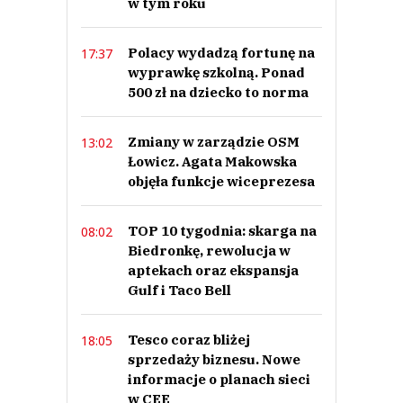
w tym roku
0
0
Polacy wydadzą fortunę na
17:37
wyprawkę szkolną. Ponad
Nie znaleziono komentarzy
500 zł na dziecko to norma
Zostaw swoje komentarze
Imię (Wymagane)
Zmiany w zarządzie OSM
13:02
Łowicz. Agata Makowska
objęła funkcje wiceprezesa
Anuluj
Prześlij komentarz
TOP 10 tygodnia: skarga na
08:02
Biedronkę, rewolucja w
aptekach oraz ekspansja
Gulf i Taco Bell
Tesco coraz bliżej
18:05
sprzedaży biznesu. Nowe
informacje o planach sieci
w CEE