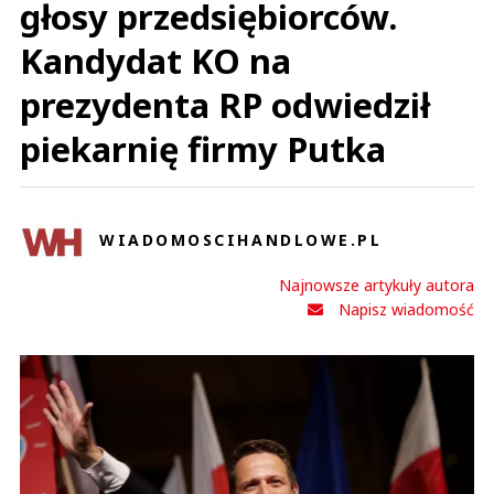
głosy przedsiębiorców.
Kandydat KO na
prezydenta RP odwiedził
piekarnię firmy Putka
WIADOMOSCIHANDLOWE.PL
Najnowsze artykuły autora
Napisz wiadomość