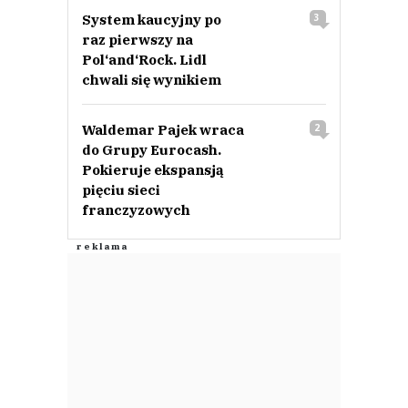
System kaucyjny po
3
raz pierwszy na
Pol‘and‘Rock. Lidl
chwali się wynikiem
Waldemar Pajek wraca
2
do Grupy Eurocash.
Pokieruje ekspansją
pięciu sieci
franczyzowych