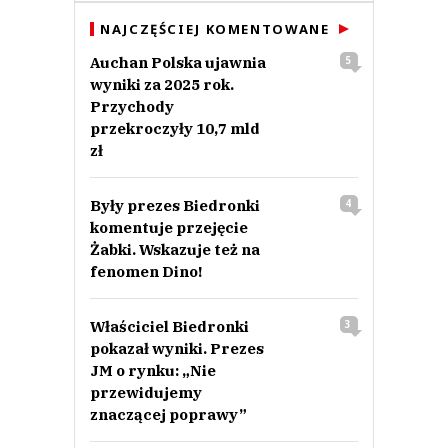
NAJCZĘŚCIEJ KOMENTOWANE
Auchan Polska ujawnia
5
wyniki za 2025 rok.
Przychody
przekroczyły 10,7 mld
zł
Były prezes Biedronki
4
komentuje przejęcie
Żabki. Wskazuje też na
fenomen Dino!
Właściciel Biedronki
3
pokazał wyniki. Prezes
JM o rynku: „Nie
przewidujemy
znaczącej poprawy”