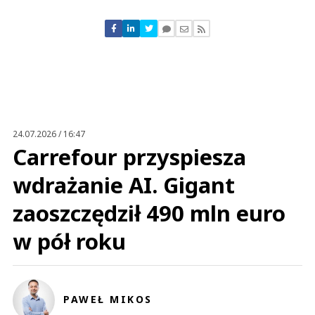
Komentarze (
0
)
Nie znaleziono komentarzy
Zostaw swoje komentarze
Imię (Wymagane)
Anuluj
Prześlij komentarz
24.07.2026 / 16:47
Carrefour przyspiesza
wdrażanie AI. Gigant
zaoszczędził 490 mln euro
w pół roku
PAWEŁ MIKOS