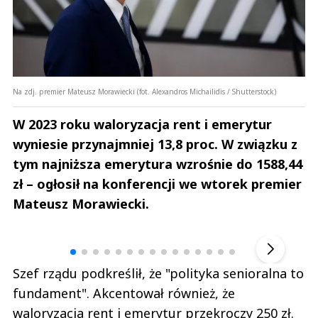
Na zdj. premier Mateusz Morawiecki (fot. Alexandros Michailidis / Shutterstock)
W 2023 roku waloryzacja rent i emerytur
wyniesie przynajmniej 13,8 proc. W związku z
tym najniższa emerytura wzrośnie do 1588,44
zł – ogłosił na konferencji we wtorek premier
Mateusz Morawiecki.
Andrzej i Marta Sterniccy
Marta i 
▶
Szef rządu podkreślił, że "polityka senioralna to
fundament". Akcentował również, że
waloryzacja rent i emerytur przekroczy 250 zł.