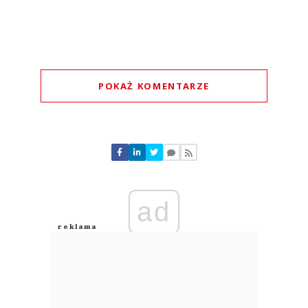
POKAŻ KOMENTARZE
Komentarze (
0
)
Nie znaleziono komentarzy
Zostaw swoje komentarze
Imię (Wymagane)
ad
Anuluj
Prześlij komentarz