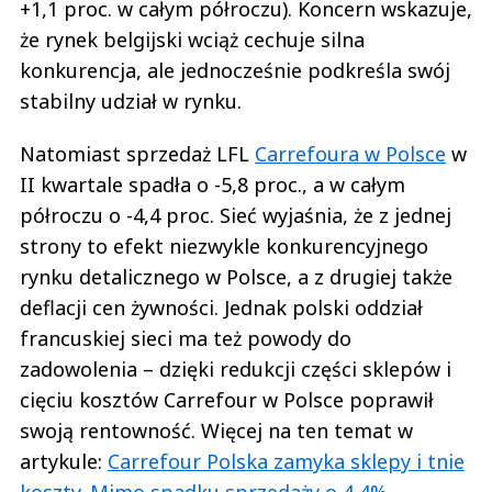
+1,1 proc. w całym półroczu). Koncern wskazuje,
że rynek belgijski wciąż cechuje silna
konkurencja, ale jednocześnie podkreśla swój
stabilny udział w rynku.
Natomiast sprzedaż LFL
Carrefoura w Polsce
w
II kwartale spadła o -5,8 proc., a w całym
półroczu o -4,4 proc. Sieć wyjaśnia, że z jednej
strony to efekt niezwykle konkurencyjnego
rynku detalicznego w Polsce, a z drugiej także
deflacji cen żywności. Jednak polski oddział
francuskiej sieci ma też powody do
zadowolenia – dzięki redukcji części sklepów i
cięciu kosztów Carrefour w Polsce poprawił
swoją rentowność. Więcej na ten temat w
artykule:
Carrefour Polska zamyka sklepy i tnie
koszty. Mimo spadku sprzedaży o 4,4%