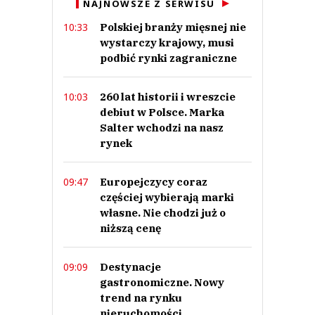
NAJNOWSZE Z SERWISU
Prześlij komentarz
Polskiej branży mięsnej nie
10:33
wystarczy krajowy, musi
podbić rynki zagraniczne
260 lat historii i wreszcie
10:03
debiut w Polsce. Marka
Salter wchodzi na nasz
rynek
Europejczycy coraz
09:47
częściej wybierają marki
własne. Nie chodzi już o
niższą cenę
Destynacje
09:09
gastronomiczne. Nowy
trend na rynku
nieruchomości