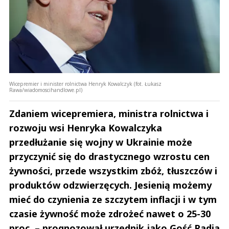
Wicepremier i minister rolnictwa Henryk Kowalczyk (fot. Łukasz
Rawa/wiadomoscihandlowe.pl)
Zdaniem wicepremiera, ministra rolnictwa i
rozwoju wsi Henryka Kowalczyka
przedłużanie się wojny w Ukrainie może
przyczynić się do drastycznego wzrostu cen
żywności, przede wszystkim zbóż, tłuszczów i
produktów odzwierzęcych. Jesienią możemy
mieć do czynienia ze szczytem inflacji i w tym
czasie żywność może zdrożeć nawet o 25-30
proc. – prognozował urzędnik jako Gość Radia