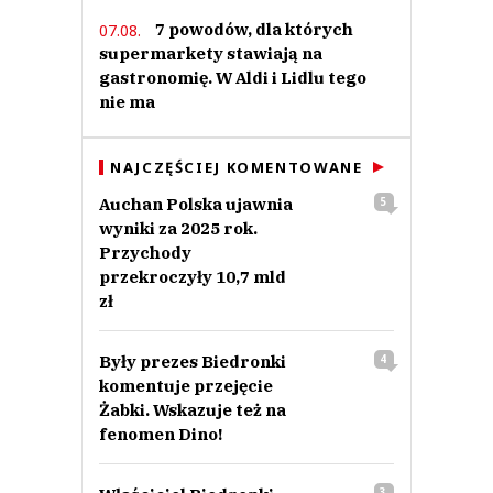
7 powodów, dla których
07.08.
supermarkety stawiają na
gastronomię. W Aldi i Lidlu tego
nie ma
NAJCZĘŚCIEJ KOMENTOWANE
Auchan Polska ujawnia
5
wyniki za 2025 rok.
Przychody
przekroczyły 10,7 mld
zł
Były prezes Biedronki
4
komentuje przejęcie
Żabki. Wskazuje też na
fenomen Dino!
3