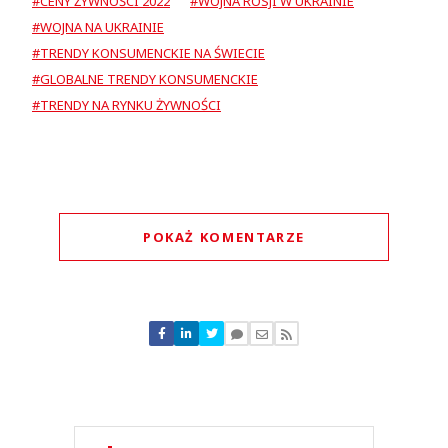
#CENY ŻYWNOŚCI 2022
#WOJNA ROSJI W UKRAINIE
#WOJNA NA UKRAINIE
#TRENDY KONSUMENCKIE NA ŚWIECIE
#GLOBALNE TRENDY KONSUMENCKIE
#TRENDY NA RYNKU ŻYWNOŚCI
POKAŻ KOMENTARZE
Komentarze (
0
)
Nie znaleziono komentarzy
Zostaw swoje komentarze
Imię (Wymagane)
Anuluj