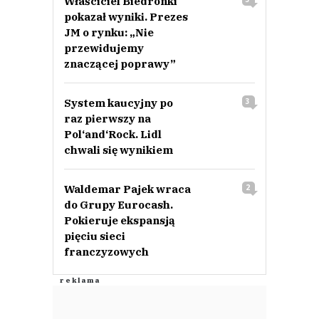
Właściciel Biedronki
pokazał wyniki. Prezes
JM o rynku: „Nie
przewidujemy
znaczącej poprawy”
System kaucyjny po
3
raz pierwszy na
Pol‘and‘Rock. Lidl
chwali się wynikiem
Waldemar Pajek wraca
2
do Grupy Eurocash.
Pokieruje ekspansją
pięciu sieci
franczyzowych