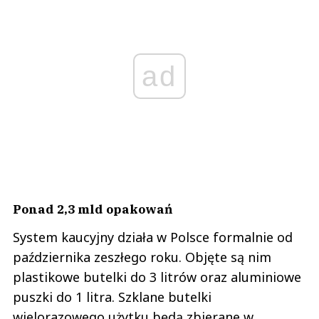
ad
Ponad 2,3 mld opakowań
System kaucyjny działa w Polsce formalnie od
października zeszłego roku. Objęte są nim
plastikowe butelki do 3 litrów oraz aluminiowe
puszki do 1 litra. Szklane butelki
wielorazowego użytku będą zbierane w
systemie od 2029 roku, obecnie odbierane są w
dotychczasowych systemach organizowanych