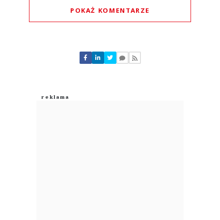
Komentarze (
0
)
Nie znaleziono komentarzy
Zostaw swoje komentarze
Imię (Wymagane)
Anuluj
Prześlij komentarz