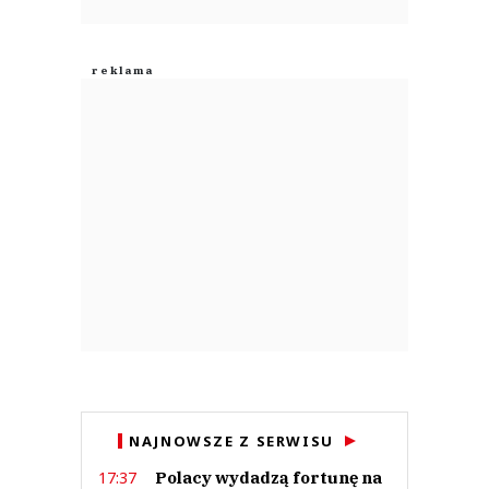
NAJNOWSZE Z SERWISU
Polacy wydadzą fortunę na
17:37
wyprawkę szkolną. Ponad
500 zł na dziecko to norma