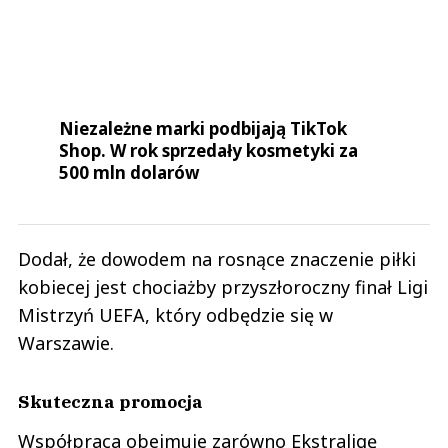
Niezależne marki podbijają TikTok
Shop. W rok sprzedały kosmetyki za
500 mln dolarów
Dodał, że dowodem na rosnące znaczenie piłki
kobiecej jest chociażby przyszłoroczny finał Ligi
Mistrzyń UEFA, który odbędzie się w
Warszawie.
Skuteczna promocja
Współpraca obejmuje zarówno Ekstraligę
Kobiet, jak i Puchar Polski Kobiet, wzbogaca
portfolio partnerstw Amazon w obszarze