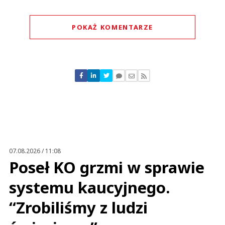
POKAŻ KOMENTARZE
Komentarze (
0
)
Nie znaleziono komentarzy
Zostaw swoje komentarze
Imię (Wymagane)
Anuluj
Prześlij komentarz
07.08.2026 / 11:08
Poseł KO grzmi w sprawie
systemu kaucyjnego.
“Zrobiliśmy z ludzi