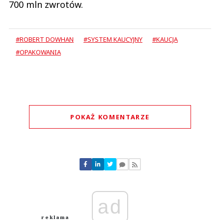
#ROBERT DOWHAN
#SYSTEM KAUCYJNY
#KAUCJA
#OPAKOWANIA
POKAŻ KOMENTARZE
Komentarze (
0
)
Nie znaleziono komentarzy
Zostaw swoje komentarze
Imię (Wymagane)
ad
Anuluj
Prześlij komentarz