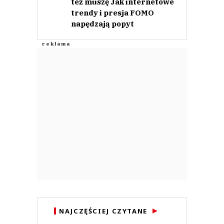
NAJCZĘŚCIEJ CZYTANE
Polacy wydadzą fortunę na
08.08.
wyprawkę szkolną. Ponad 500 zł na
dziecko to norma