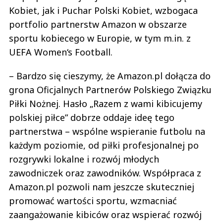
sportu kobiecego w Europie, w tym m.in. z
UEFA Women‘s Football.
– Bardzo się cieszymy, że Amazon.pl dołącza do
grona Oficjalnych Partnerów Polskiego Związku
Piłki Nożnej. Hasło „Razem z wami kibicujemy
polskiej piłce” dobrze oddaje ideę tego
partnerstwa – wspólne wspieranie futbolu na
każdym poziomie, od piłki profesjonalnej po
rozgrywki lokalne i rozwój młodych
zawodniczek oraz zawodników. Współpraca z
Amazon.pl pozwoli nam jeszcze skuteczniej
promować wartości sportu, wzmacniać
zaangażowanie kibiców oraz wspierać rozwój
polskiej piłki kobiet i mężczyzn na każdym
szczeblu – powiedział
Łukasz Wachowski
,
sekretarz generalny PZPN.