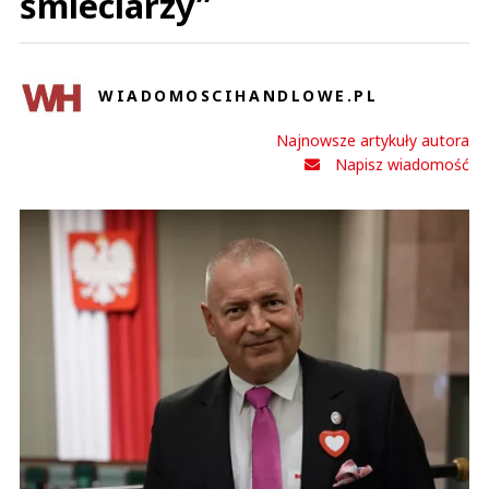
śmieciarzy”
WIADOMOSCIHANDLOWE.PL
Najnowsze artykuły autora
Napisz wiadomość