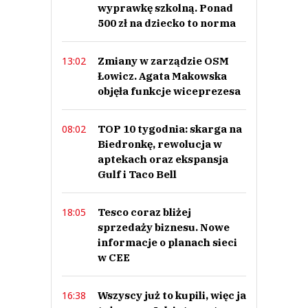
Zmiany w zarządzie OSM
13:02
Łowicz. Agata Makowska
objęła funkcje wiceprezesa
TOP 10 tygodnia: skarga na
08:02
Biedronkę, rewolucja w
aptekach oraz ekspansja
Gulf i Taco Bell
Tesco coraz bliżej
18:05
sprzedaży biznesu. Nowe
informacje o planach sieci
w CEE
Wszyscy już to kupili, więc ja
16:38
też muszę Jak internetowe
trendy i presja FOMO
napędzają popyt