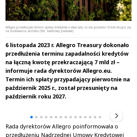
Allegro przedłużyło termin spłaty kredytów o dwa lata, co ma pozwolić firmie skupić się
na budowaniu wzrostu (fot. materiały prasowe)
6 listopada 2023 r. Allegro Treasury dokonało
przedłużenia terminu zapadalności kredytów
na łączną kwotę przekraczającą 7 mld zł –
informuje rada dyrektorów Allegro.eu.
Termin ich spłaty przypadający pierwotnie na
październik 2025 r., został przesunięty na
październik roku 2027.
Andrzej i Marta Sterniccy
Marta i 
▶
Rada dyrektorów Allegro poinformowała o
przedłużeniu Nadrzędnej Umowy Kredytowej