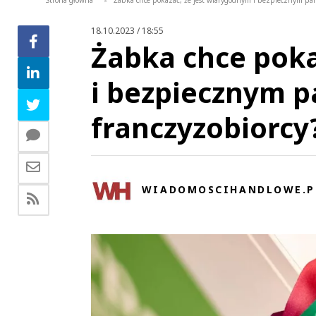
Strona główna
Żabka chce pokazać, że jest wiarygodnym i bezpiecznym part
>
18.10.2023 / 18:55
Żabka chce poka
i bezpiecznym p
franczyzobiorcy
WIADOMOSCIHANDLOWE.P