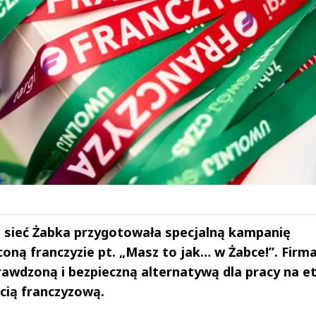
ku sieć Żabka przygotowała specjalną kampanię
ną franczyzie pt. „Masz to jak… w Żabce!”. Firma
rawdzoną i bezpieczną alternatywą dla pracy na et
ecią franczyzową.
drzej
Michał Stężalski
FineDiningWe