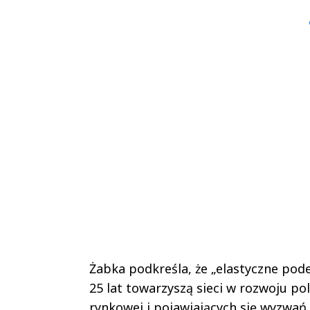
▶
▶
Żabka podkreśla, że „elastyczne pode
25 lat towarzyszą sieci w rozwoju pol
rynkowej i pojawiających się wyzwań,