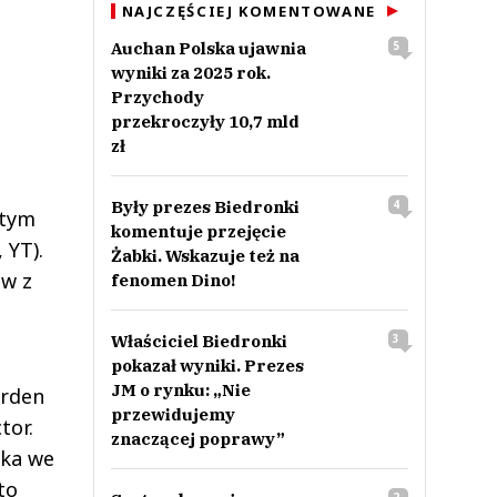
NAJCZĘŚCIEJ KOMENTOWANE
Auchan Polska ujawnia
5
wyniki za 2025 rok.
Przychody
przekroczyły 10,7 mld
zł
Były prezes Biedronki
4
 tym
komentuje przejęcie
 YT).
Żabki. Wskazuje też na
ów z
fenomen Dino!
Właściciel Biedronki
3
pokazał wyniki. Prezes
JM o rynku: „Nie
arden
przewidujemy
tor.
znaczącej poprawy”
ska we
to