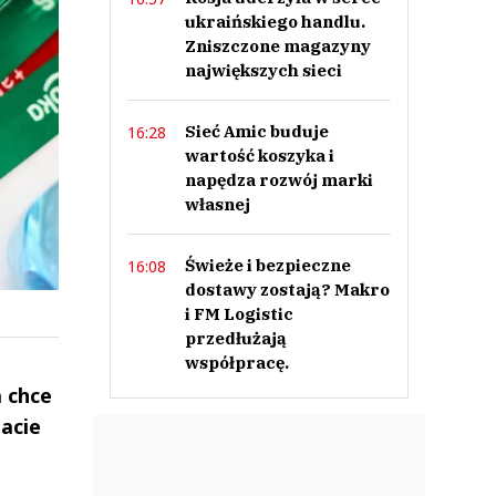
ukraińskiego handlu.
Zniszczone magazyny
największych sieci
Sieć Amic buduje
16:28
wartość koszyka i
napędza rozwój marki
własnej
Świeże i bezpieczne
16:08
dostawy zostają? Makro
i FM Logistic
przedłużają
współpracę.
 chce
acie
ek
Szefem być Sezon 2
Marcin Przybysz