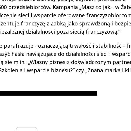
00 przedsiębiorców. Kampania „Masz to jak... w Żabc
czenie sieci i wsparcie oferowane franczyzobiorcom
zentuje franczyzę z Żabką jako sprawdzoną i bezpi
iezależnej działalności poza siecią franczyzową.”
e parafrazuje - oznaczającą trwałość i stabilność - f
zyć hasła nawiązujące do działalności sieci i wsparc
ą się m.in.: „Własny biznes z doświadczonym partne
Szkolenia i wsparcie biznesu?” czy „Znana marka i kli