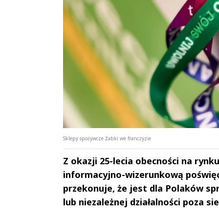
Sklepy spożywcze Żabki we franczyzie
Z okazji 25-lecia obecności na ryn
informacyjno-wizerunkową poświęco
przekonuje, że jest dla Polaków sp
lub niezależnej działalności poza si
Andrzej i Marta
Marta i An
Sterniccy
Sterniccy