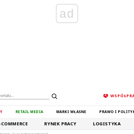
ad
WSPÓŁPR
ZY
RETAIL MEDIA
MARKI WŁASNE
PRAWO I POLITY
-COMMERCE
RYNEK PRACY
LOGISTYKA