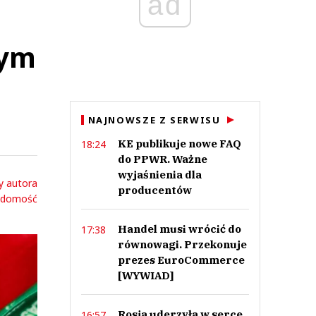
ad
nym
NAJNOWSZE Z SERWISU
KE publikuje nowe FAQ
18:24
do PPWR. Ważne
wyjaśnienia dla
y autora
producentów
adomość
Handel musi wrócić do
17:38
równowagi. Przekonuje
prezes EuroCommerce
[WYWIAD]
Rosja uderzyła w serce
16:57