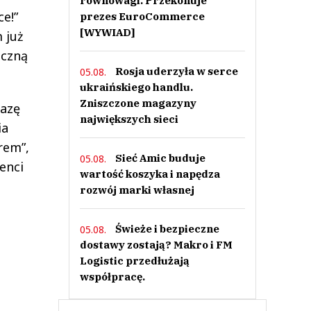
równowagi. Przekonuje
e!”
prezes EuroCommerce
[WYWIAD]
 już
eczną
Rosja uderzyła w serce
05.08.
ukraińskiego handlu.
Zniszczone magazyny
razę
największych sieci
ia
rem”,
Sieć Amic buduje
05.08.
enci
wartość koszyka i napędza
rozwój marki własnej
Świeże i bezpieczne
05.08.
dostawy zostają? Makro i FM
Logistic przedłużają
współpracę.