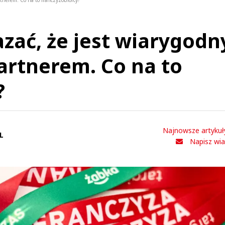
nerem. Co na to franczyzobiorcy?
zać, że jest wiarygod
artnerem. Co na to
?
Najnowsze artykuł
L
Napisz wi