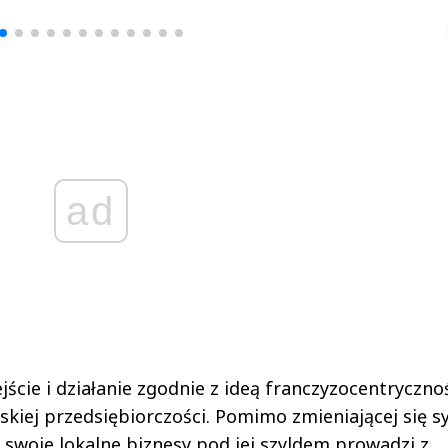
▶
▶
ad
jście i działanie zgodnie z ideą franczyzocentryczno
skiej przedsiębiorczości. Pomimo zmieniającej się sy
 swoje lokalne biznesy pod jej szyldem prowadzi z