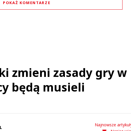
POKAŻ KOMENTARZE
Komentarze (
0
)
Nie znaleziono komentarzy
staw swoje komentarze
Imię (Wymagane)
Anuluj
ki zmieni zasady gry w
Prześlij komentarz
y będą musieli
Najnowsze artykuł
L