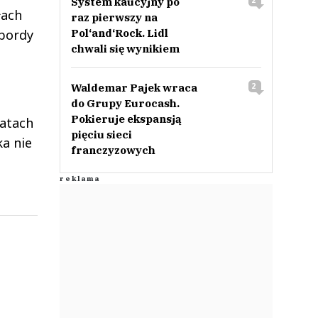
System kaucyjny po
2
łach
raz pierwszy na
lbordy
Pol‘and‘Rock. Lidl
chwali się wynikiem
Waldemar Pajek wraca
2
do Grupy Eurocash.
Pokieruje ekspansją
latach
pięciu sieci
a nie
franczyzowych