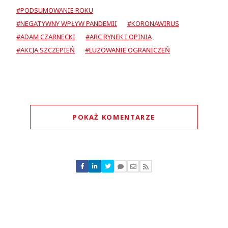
#PODSUMOWANIE ROKU
#NEGATYWNY WPŁYW PANDEMII
#KORONAWIRUS
#ADAM CZARNECKI
#ARC RYNEK I OPINIA
#AKCJA SZCZEPIEŃ
#LUZOWANIE OGRANICZEŃ
POKAŻ KOMENTARZE
Komentarze (
0
)
Nie znaleziono komentarzy
Zostaw swoje komentarze
Imię (Wymagane)
Anuluj