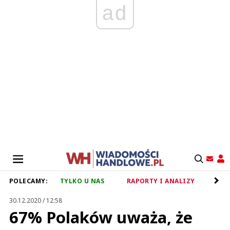
ad
POLECAMY:
TYLKO U NAS
RAPORTY I ANALIZY
RET
30.12.2020 / 12:58
67% Polaków uważa, że