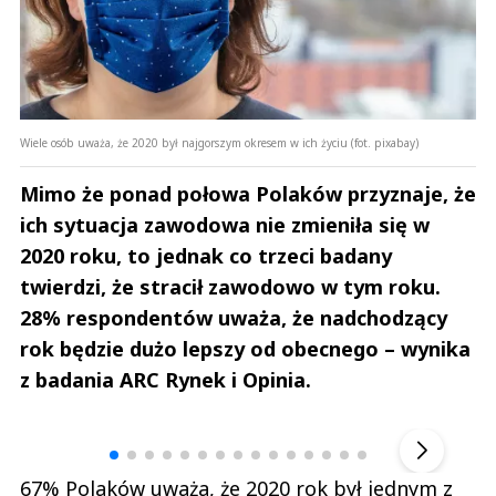
Wiele osób uważa, że 2020 był najgorszym okresem w ich życiu (fot. pixabay)
Mimo że ponad połowa Polaków przyznaje, że
ich sytuacja zawodowa nie zmieniła się w
2020 roku, to jednak co trzeci badany
twierdzi, że stracił zawodowo w tym roku.
28% respondentów uważa, że nadchodzący
rok będzie dużo lepszy od obecnego – wynika
z badania ARC Rynek i Opinia.
Andrzej i Marta Sterniccy
Marta i 
▶
67% Polaków uważa, że 2020 rok był jednym z