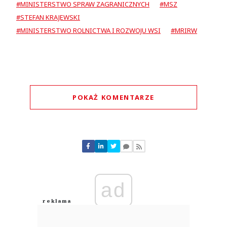
#MINISTERSTWO SPRAW ZAGRANICZNYCH
#MSZ
#STEFAN KRAJEWSKI
#MINISTERSTWO ROLNICTWA I ROZWOJU WSI
#MRIRW
POKAŻ KOMENTARZE
Komentarze (
0
)
Nie znaleziono komentarzy
Zostaw swoje komentarze
Imię (Wymagane)
ad
Anuluj
Prześlij komentarz