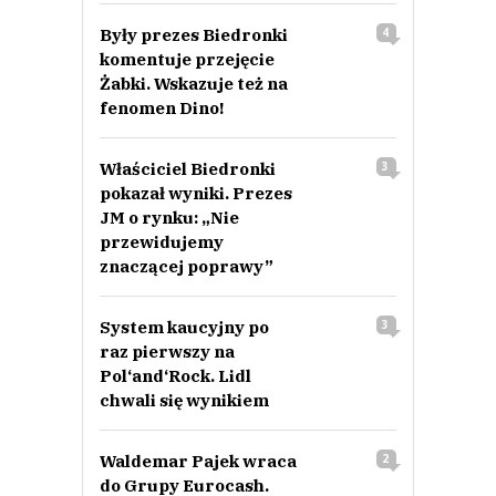
Były prezes Biedronki
4
komentuje przejęcie
Żabki. Wskazuje też na
fenomen Dino!
Właściciel Biedronki
3
pokazał wyniki. Prezes
JM o rynku: „Nie
przewidujemy
znaczącej poprawy”
System kaucyjny po
3
raz pierwszy na
Pol‘and‘Rock. Lidl
chwali się wynikiem
Waldemar Pajek wraca
2
do Grupy Eurocash.