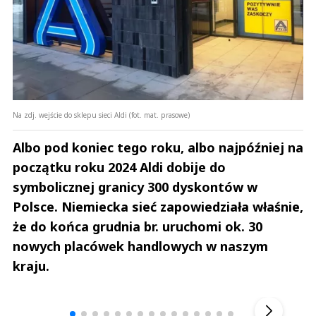
Na zdj. wejście do sklepu sieci Aldi (fot. mat. prasowe)
Albo pod koniec tego roku, albo najpóźniej na
początku roku 2024 Aldi dobije do
symbolicznej granicy 300 dyskontów w
Polsce. Niemiecka sieć zapowiedziała właśnie,
że do końca grudnia br. uruchomi ok. 30
nowych placówek handlowych w naszym
kraju.
Andrzej i Marta Sterniccy
Marta i 
▶