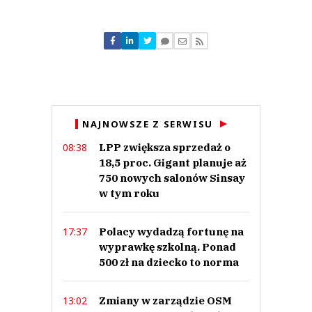
Komentarze (
0
)
Nie znaleziono komentarzy
Zostaw swoje komentarze
Imię (Wymagane)
Anuluj
NAJNOWSZE Z SERWISU
Prześlij komentarz
LPP zwiększa sprzedaż o
08:38
18,5 proc. Gigant planuje aż
750 nowych salonów Sinsay
w tym roku
Polacy wydadzą fortunę na
17:37
wyprawkę szkolną. Ponad
500 zł na dziecko to norma
Zmiany w zarządzie OSM
13:02