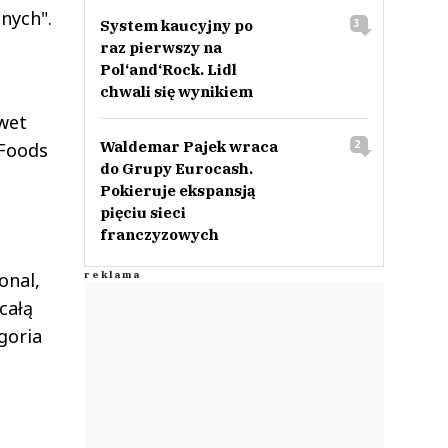
nych".
System kaucyjny po
3
raz pierwszy na
Pol‘and‘Rock. Lidl
chwali się wynikiem
wet
Waldemar Pajek wraca
2
 Foods
do Grupy Eurocash.
Pokieruje ekspansją
pięciu sieci
franczyzowych
onal,
całą
goria