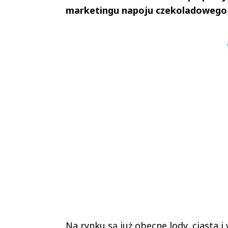
marketingu napoju czekoladowego ma
Andrzej i Marta
Marta i An
Sterniccy
Sterniccy
▶
▶
Na rynku są już obecne lody, ciasta 