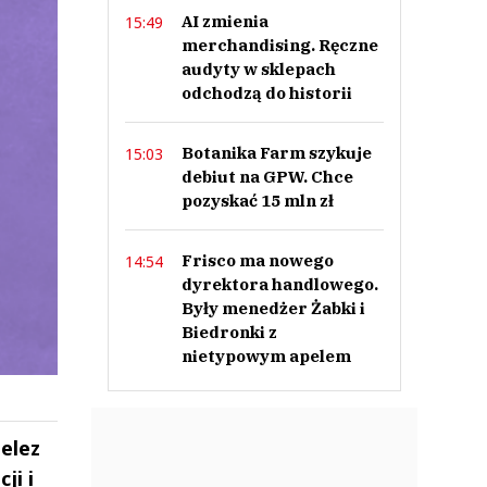
AI zmienia
15:49
merchandising. Ręczne
audyty w sklepach
odchodzą do historii
Botanika Farm szykuje
15:03
debiut na GPW. Chce
pozyskać 15 mln zł
Frisco ma nowego
14:54
dyrektora handlowego.
Były menedżer Żabki i
Biedronki z
nietypowym apelem
elez
ji i