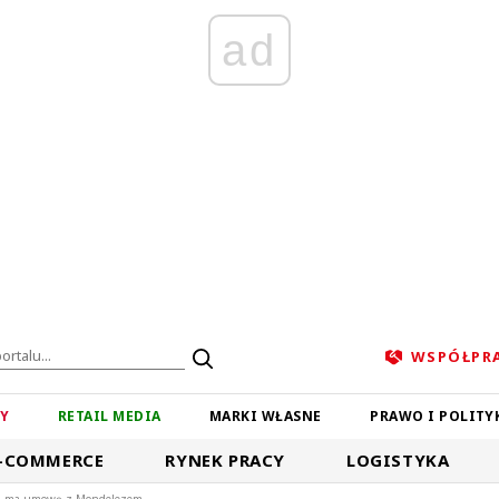
ad
WSPÓŁPR
ZY
RETAIL MEDIA
MARKI WŁASNE
PRAWO I POLITY
-COMMERCE
RYNEK PRACY
LOGISTYKA