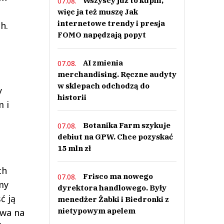
Wszyscy już to kupili,
07.08.
więc ja też muszę Jak
internetowe trendy i presja
h.
FOMO napędzają popyt
AI zmienia
07.08.
merchandising. Ręczne audyty
w sklepach odchodzą do
y
historii
 i
Botanika Farm szykuje
07.08.
debiut na GPW. Chce pozyskać
15 mln zł
ch
Frisco ma nowego
07.08.
my
dyrektora handlowego. Były
ć ją
menedżer Żabki i Biedronki z
nietypowym apelem
dwa na