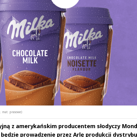
. mat. prasowe)
cyjną z amerykańskim producentem słodyczy Mond
będzie prowadzenie przez Arlę produkcji dystrybuc