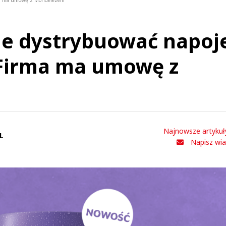
rma ma umowę z Mondelezem
ie dystrybuować napoj
 Firma ma umowę z
Najnowsze artykuł
L
Napisz wi