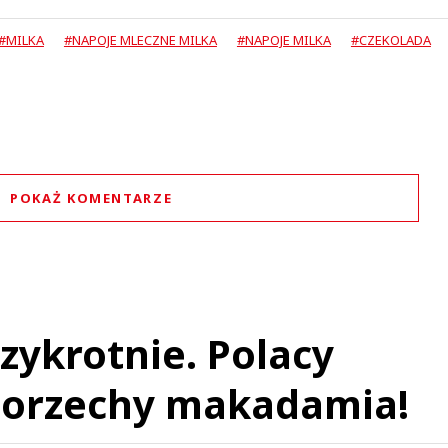
#MILKA
#NAPOJE MLECZNE MILKA
#NAPOJE MILKA
#CZEKOLADA
POKAŻ KOMENTARZE
Komentarze (
0
)
Nie znaleziono komentarzy
staw swoje komentarze
Imię (Wymagane)
zykrotnie. Polacy
orzechy makadamia!
Anuluj
Prześlij komentarz