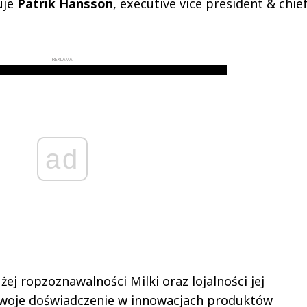
uje
Patrik Hansson
, executive vice president & chie
REKLAMA
ad
żej ropzoznawalności Milki oraz lojalności jej
swoje doświadczenie w innowacjach produktów