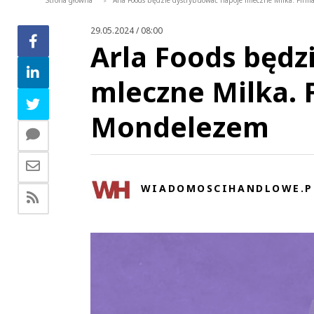
Strona główna
Arla Foods będzie dystrybuować napoje mleczne Milka. Fi
>
29.05.2024 / 08:00
Arla Foods będz
mleczne Milka.
Mondelezem
WIADOMOSCIHANDLOWE.P