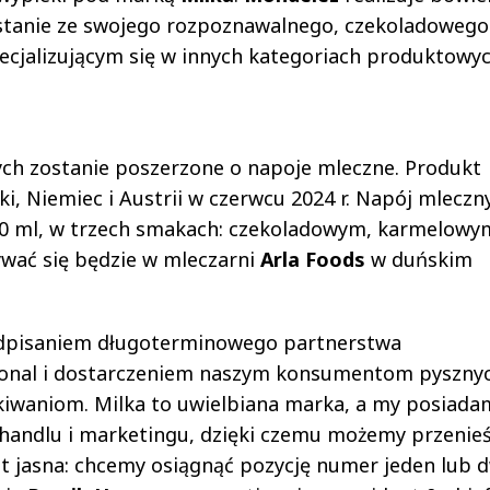
rzystanie ze swojego rozpoznawalnego, czekoladowego
jalizującym się w innych kategoriach produktowyc
ych zostanie poszerzone o napoje mleczne. Produkt
, Niemiec i Austrii w czerwcu 2024 r. Napój mleczn
0 ml, w trzech smakach: czekoladowym, karmelowym
wać się będzie w mleczarni
Arla Foods
w duńskim
dpisaniem długoterminowego partnerstwa
tional i dostarczeniem naszym konsumentom pyszny
ekiwaniom. Milka to uwielbiana marka, a my posiada
 handlu i marketingu, dzięki czemu możemy przenieś
st jasna: chcemy osiągnąć pozycję numer jeden lub 