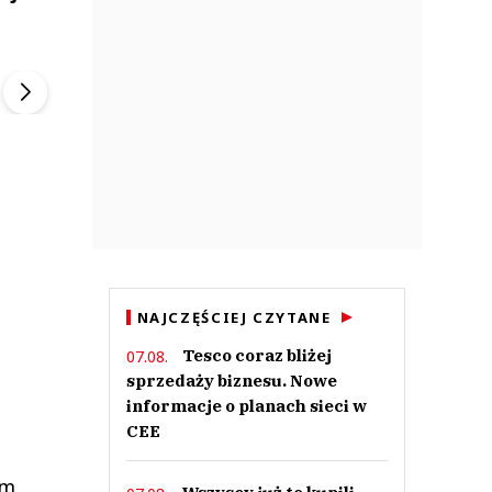
ek
Szefem być Sezon 2
Marcin Przybysz
▶
▶
NAJCZĘŚCIEJ CZYTANE
Tesco coraz bliżej
07.08.
sprzedaży biznesu. Nowe
informacje o planach sieci w
CEE
em