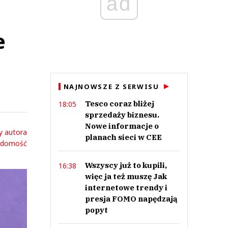
ad
e
NAJNOWSZE Z SERWISU
Tesco coraz bliżej
18:05
sprzedaży biznesu.
Nowe informacje o
y autora
planach sieci w CEE
adomość
Wszyscy już to kupili,
16:38
więc ja też muszę Jak
internetowe trendy i
presja FOMO napędzają
popyt