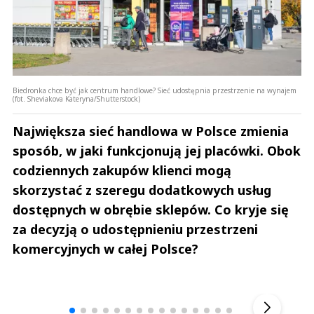
Biedronka chce być jak centrum handlowe? Sieć udostępnia przestrzenie na wynajem
(fot. Sheviakova Kateryna/Shutterstock)
Największa sieć handlowa w Polsce zmienia
sposób, w jaki funkcjonują jej placówki. Obok
codziennych zakupów klienci mogą
skorzystać z szeregu dodatkowych usług
dostępnych w obrębie sklepów. Co kryje się
za decyzją o udostępnieniu przestrzeni
komercyjnych w całej Polsce?
Andrzej i Marta Sterniccy
Marta i 
▶