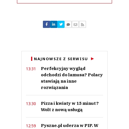
Komentarze (
0
)
Nie znaleziono komentarzy
Zostaw swoje komentarze
Imię (Wymagane)
Anuluj
NAJNOWSZE Z SERWISU
Prześlij komentarz
Perfekcyjny wygląd
13:31
odchodzi do lamusa? Polacy
stawiają na inne
rozwiązania
Pizza i kwiaty w 15 minut?
13:30
Wolt z nową usługą
Pyszne.pl uderza w PIP. W
12:59