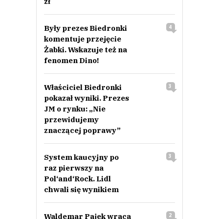
zł
Były prezes Biedronki
4
komentuje przejęcie
Żabki. Wskazuje też na
fenomen Dino!
Właściciel Biedronki
3
pokazał wyniki. Prezes
JM o rynku: „Nie
przewidujemy
znaczącej poprawy”
System kaucyjny po
3
raz pierwszy na
Pol‘and‘Rock. Lidl
chwali się wynikiem
Waldemar Pajek wraca
2