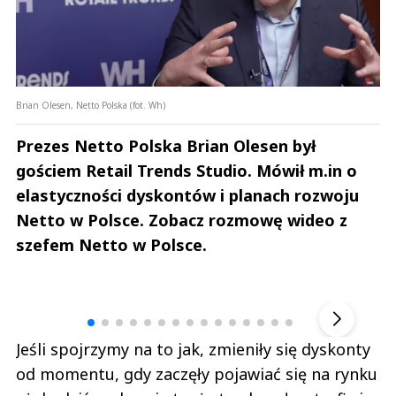
Brian Olesen, Netto Polska (fot. Wh)
Prezes Netto Polska Brian Olesen był
gościem Retail Trends Studio. Mówił m.in o
elastyczności dyskontów i planach rozwoju
Netto w Polsce. Zobacz rozmowę wideo z
szefem Netto w Polsce.
Andrzej i Marta Sterniccy
Marta i 
▶
Jeśli spojrzymy na to jak, zmieniły się dyskonty
od momentu, gdy zaczęły pojawiać się na rynku