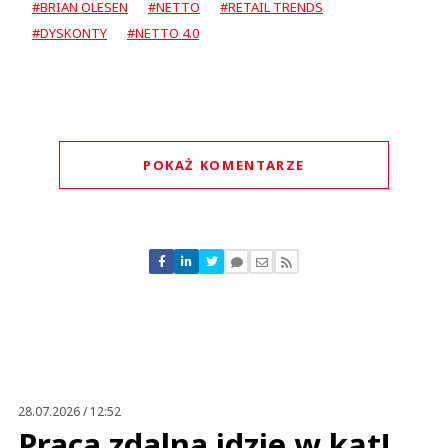
#BRIAN OLESEN
#NETTO
#RETAIL TRENDS
#DYSKONTY
#NETTO 4.0
POKAŻ KOMENTARZE
Komentarze (
0
)
Nie znaleziono komentarzy
Zostaw swoje komentarze
Imię (Wymagane)
Anuluj
Prześlij komentarz
28.07.2026 / 12:52
Praca zdalna idzie w kąt!