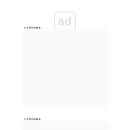
Zostaw swoje komentarze
Imię (Wymagane)
ad
Anuluj
Prześlij komentarz