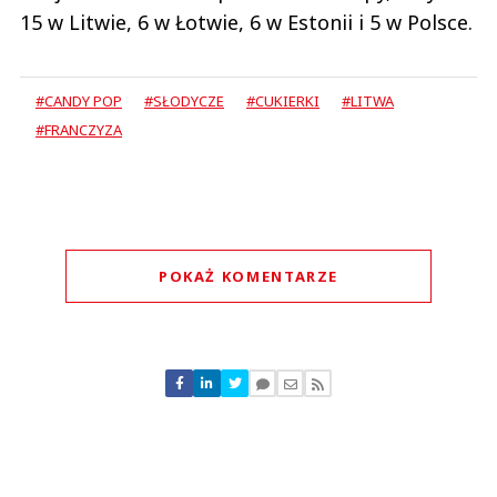
15 w Litwie, 6 w Łotwie, 6 w Estonii i 5 w Polsce.
#CANDY POP
#SŁODYCZE
#CUKIERKI
#LITWA
#FRANCZYZA
POKAŻ KOMENTARZE
Komentarze (
0
)
Nie znaleziono komentarzy
Zostaw swoje komentarze
Imię (Wymagane)
Anuluj