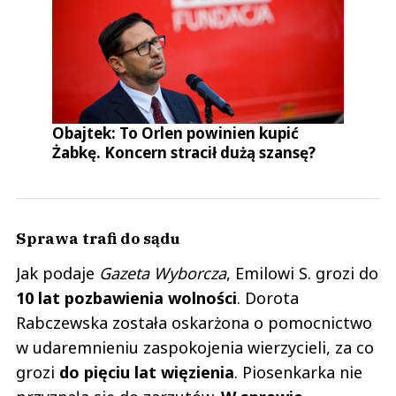
Obajtek: To Orlen powinien kupić
Żabkę. Koncern stracił dużą szansę?
Sprawa trafi do sądu
Jak podaje
Gazeta Wyborcza
, Emilowi S. grozi do
10 lat pozbawienia wolności
. Dorota
Rabczewska została oskarżona o pomocnictwo
w udaremnieniu zaspokojenia wierzycieli, za co
grozi
do pięciu lat więzienia
. Piosenkarka nie