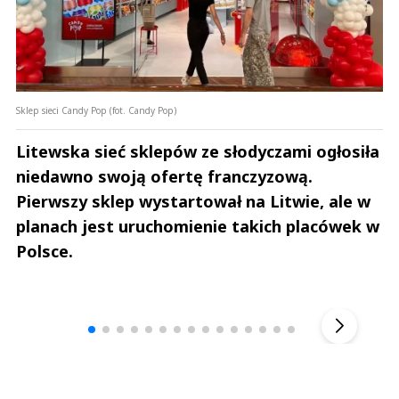
Sklep sieci Candy Pop (fot. Candy Pop)
Litewska sieć sklepów ze słodyczami ogłosiła
niedawno swoją ofertę franczyzową.
Pierwszy sklep wystartował na Litwie, ale w
planach jest uruchomienie takich placówek w
Polsce.
Andrzej i Marta Sterniccy
Marta i 
▶