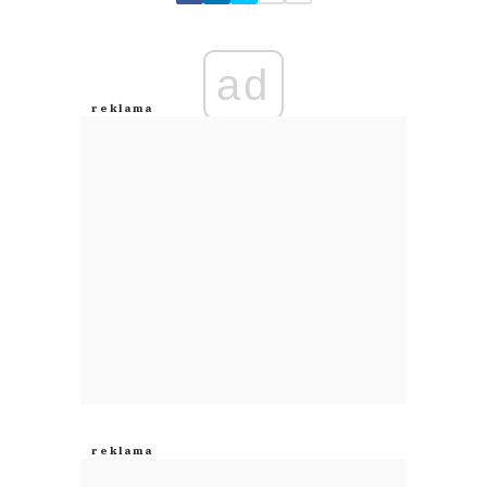
Zostaw swoje komentarze
Imię (Wymagane)
ad
Anuluj
Prześlij komentarz