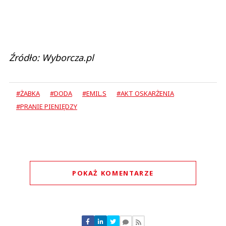
Źródło: Wyborcza.pl
#ŻABKA
#DODA
#EMIL.S
#AKT OSKARŻENIA
#PRANIE PIENIĘDZY
POKAŻ KOMENTARZE
Komentarze (
0
)
Nie znaleziono komentarzy