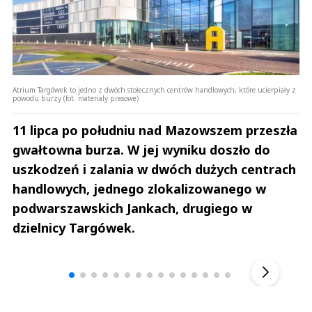
Atrium Targówek to jedno z dwóch stołecznych centrów handlowych, które ucierpiały z
powodu burzy (fot. materialy prasowe)
11 lipca po południu nad Mazowszem przeszła
gwałtowna burza. W jej wyniku doszło do
uszkodzeń i zalania w dwóch dużych centrach
handlowych, jednego zlokalizowanego w
podwarszawskich Jankach, drugiego w
dzielnicy Targówek.
Andrzej i Marta Sterniccy
Marta i 
▶