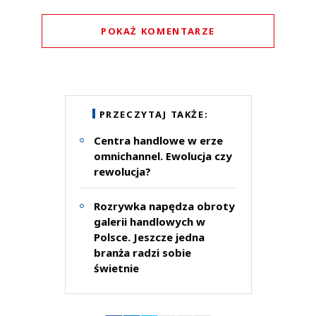
POKAŻ KOMENTARZE
Komentarze (
0
)
Nie znaleziono komentarzy
Zostaw swoje komentarze
PRZECZYTAJ TAKŻE:
Imię (Wymagane)
Centra handlowe w erze
omnichannel. Ewolucja czy
rewolucja?
Anuluj
Prześlij komentarz
Rozrywka napędza obroty
galerii handlowych w
Polsce. Jeszcze jedna
branża radzi sobie
świetnie