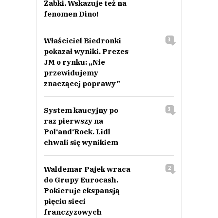
Żabki. Wskazuje też na
fenomen Dino!
Właściciel Biedronki
3
pokazał wyniki. Prezes
JM o rynku: „Nie
przewidujemy
znaczącej poprawy”
System kaucyjny po
3
raz pierwszy na
Pol‘and‘Rock. Lidl
chwali się wynikiem
Waldemar Pajek wraca
2
do Grupy Eurocash.
Pokieruje ekspansją
pięciu sieci
franczyzowych