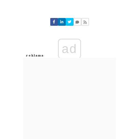
Komentarze (
0
)
Nie znaleziono komentarzy
Zostaw swoje komentarze
Imię (Wymagane)
ad
Anuluj
Prześlij komentarz