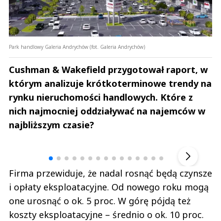
Park handlowy Galeria Andrychów (fot. Galeria Andrychów)
Cushman & Wakefield przygotował raport, w
którym analizuje krótkoterminowe trendy na
rynku nieruchomości handlowych. Które z
nich najmocniej oddziaływać na najemców w
najbliższym czasie?
Andrzej i Marta Sterniccy
Marta i 
▶
Firma przewiduje, że nadal rosnąć będą czynsze
i opłaty eksploatacyjne. Od nowego roku mogą
one urosnąć o ok. 5 proc. W górę pójdą też
koszty eksploatacyjne – średnio o ok. 10 proc.