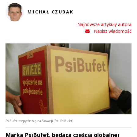
MICHAŁ CZUBAK
Najnowsze artykuły autora
Napisz wiadomość
PsiBufet rozpycha się na Słowacji (fot. PsiBufet)
Marka PsiBufet, będąca częścią globalnej