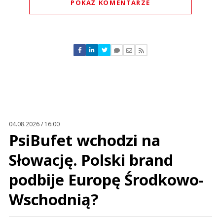
POKAŻ KOMENTARZE
Komentarze (
0
)
Nie znaleziono komentarzy
Zostaw swoje komentarze
Imię (Wymagane)
Anuluj
Prześlij komentarz
04.08.2026 / 16:00
PsiBufet wchodzi na
Słowację. Polski brand
podbije Europę Środkowo-
Wschodnią?