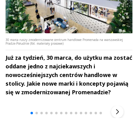
30 marca ruszy zmodernizowane centrum handlowe Promenada na warszawskiej
Pradze-Południe (fot. materiały prasowe)
Już za tydzień, 30 marca, do użytku ma zostać
oddane jedno z najciekawszych i
nowocześniejszych centrów handlowe w
stolicy. Jakie nowe marki i koncepty pojawią
się w zmodernizowanej Promenadzie?
Andrzej i Marta Sterniccy
Marta i 
▶