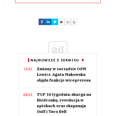
Komentarze (
0
)
Nie znaleziono komentarzy
Zostaw swoje komentarze
Imię (Wymagane)
ad
Anuluj
Prześlij komentarz
NAJNOWSZE Z SERWISU
Zmiany w zarządzie OSM
13:02
Łowicz. Agata Makowska
objęła funkcje wiceprezesa
TOP 10 tygodnia: skarga na
08:02
Biedronkę, rewolucja w
aptekach oraz ekspansja
Gulf i Taco Bell