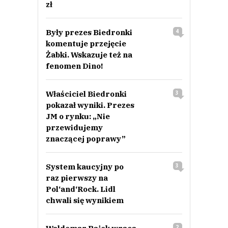
zł
Były prezes Biedronki
4
komentuje przejęcie
Żabki. Wskazuje też na
fenomen Dino!
Właściciel Biedronki
3
pokazał wyniki. Prezes
JM o rynku: „Nie
przewidujemy
znaczącej poprawy”
System kaucyjny po
3
raz pierwszy na
Pol‘and‘Rock. Lidl
chwali się wynikiem
2