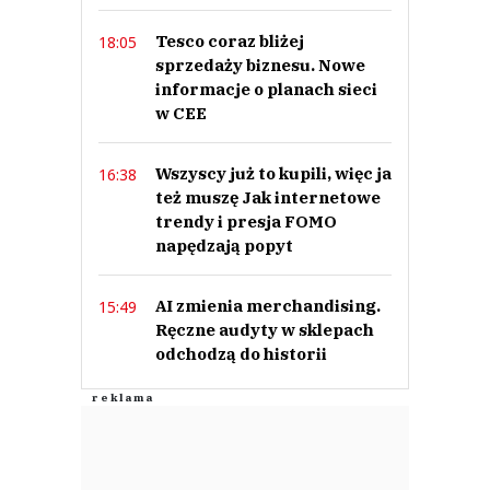
Tesco coraz bliżej
18:05
sprzedaży biznesu. Nowe
informacje o planach sieci
w CEE
Wszyscy już to kupili, więc ja
16:38
też muszę Jak internetowe
trendy i presja FOMO
napędzają popyt
AI zmienia merchandising.
15:49
Ręczne audyty w sklepach
odchodzą do historii