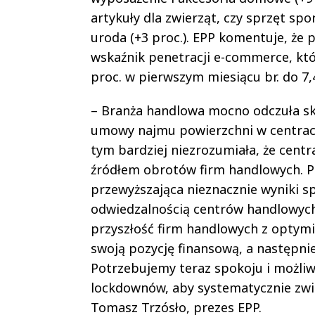
artykuły dla zwierząt, czy sprzęt spor
uroda (+3 proc.). EPP komentuje, że
wskaźnik penetracji e-commerce, kt
proc. w pierwszym miesiącu br. do 7,4
– Branża handlowa mocno odczuła s
umowy najmu powierzchni w centrach
tym bardziej niezrozumiała, że cent
źródłem obrotów firm handlowych. P
przewyższająca nieznacznie wyniki s
odwiedzalnością centrów handlowych 
przyszłość firm handlowych z optym
swoją pozycję finansową, a następni
Potrzebujemy teraz spokoju i możliwo
lockdownów, aby systematycznie zwię
Tomasz Trzósło, prezes EPP.