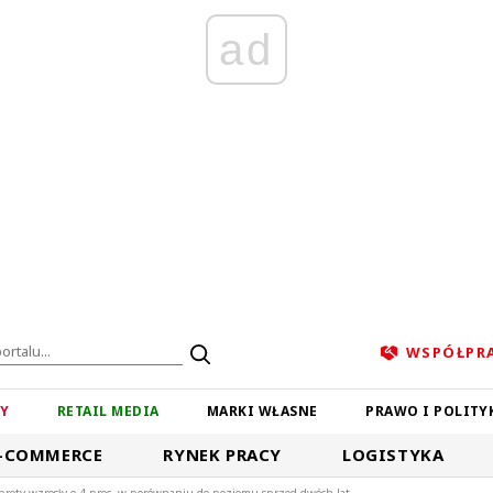
ad
WSPÓŁPR
ZY
RETAIL MEDIA
MARKI WŁASNE
PRAWO I POLITY
-COMMERCE
RYNEK PRACY
LOGISTYKA