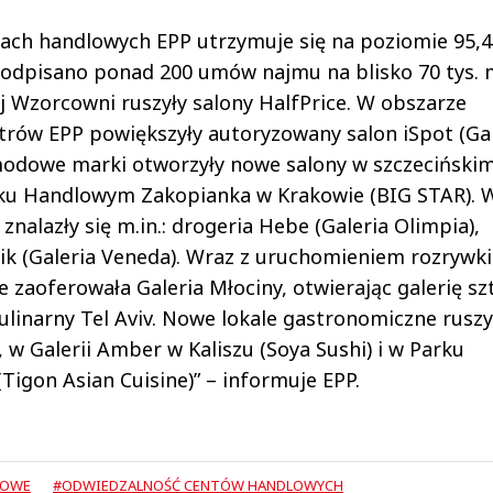
ach handlowych EPP utrzymuje się na poziomie 95,4
odpisano ponad 200 umów najmu na blisko 70 tys. 
j Wzorcowni ruszyły salony HalfPrice. W obszarze
trów EPP powiększyły autoryzowany salon iSpot (Gal
i modowe marki otworzyły nowe salony w szczeciński
Parku Handlowym Zakopianka w Krakowie (BIG STAR). 
alazły się m.in.: drogeria Hebe (Galeria Olimpia),
k (Galeria Veneda). Wraz z uruchomieniem rozrywki 
zaoferowała Galeria Młociny, otwierając galerię sz
ulinarny Tel Aviv. Nowe lokale gastronomiczne ruszy
, w Galerii Amber w Kaliszu (Soya Sushi) i w Parku
gon Asian Cuisine)” – informuje EPP.
LOWE
#ODWIEDZALNOŚĆ CENTÓW HANDLOWYCH