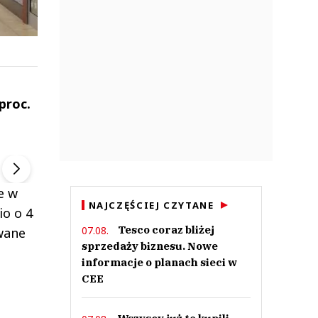
proc.
ek
Szefem być Sezon 2
Marcin Przybysz
▶
▶
e w
NAJCZĘŚCIEJ CZYTANE
io o 4
Tesco coraz bliżej
07.08.
wane
sprzedaży biznesu. Nowe
informacje o planach sieci w
CEE