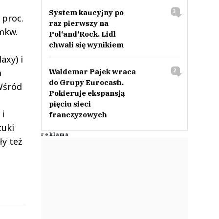
System kaucyjny po
3
 proc.
raz pierwszy na
mkw.
Pol‘and‘Rock. Lidl
chwali się wynikiem
axy) i
m
Waldemar Pajek wraca
2
do Grupy Eurocash.
Wśród
Pokieruje ekspansją
pięciu sieci
i
franczyzowych
tuki
ły też