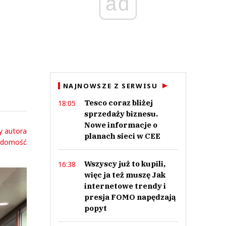
ad
NAJNOWSZE Z SERWISU
Tesco coraz bliżej
18:05
sprzedaży biznesu.
Nowe informacje o
y autora
planach sieci w CEE
adomość
Wszyscy już to kupili,
16:38
więc ja też muszę Jak
internetowe trendy i
presja FOMO napędzają
popyt