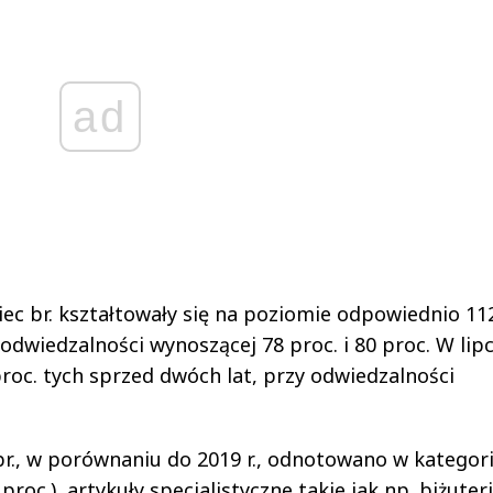
ad
ec br. kształtowały się na poziomie odpowiednio 11
y odwiedzalności wynoszącej 78 proc. i 80 proc. W lip
proc. tych sprzed dwóch lat, przy odwiedzalności
r., w porównaniu do 2019 r., odnotowano w kategori
oc.), artykuły specjalistyczne takie jak np. biżuteri