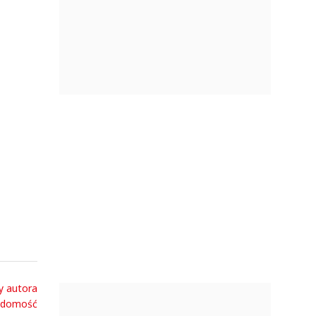
y autora
adomość