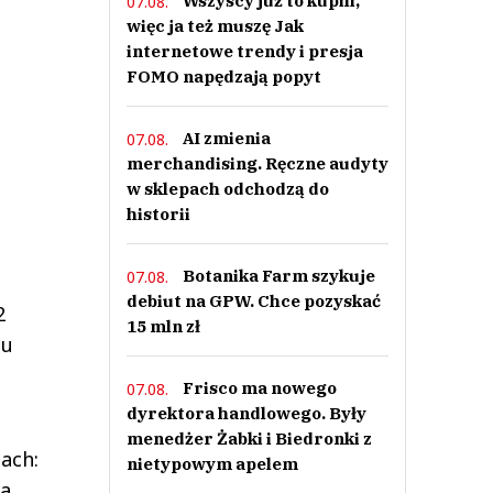
Wszyscy już to kupili,
07.08.
więc ja też muszę Jak
internetowe trendy i presja
FOMO napędzają popyt
AI zmienia
07.08.
merchandising. Ręczne audyty
w sklepach odchodzą do
historii
Botanika Farm szykuje
07.08.
debiut na GPW. Chce pozyskać
2
15 mln zł
cu
Frisco ma nowego
07.08.
dyrektora handlowego. Były
menedżer Żabki i Biedronki z
ach:
nietypowym apelem
a,