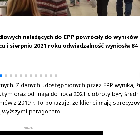
lowych należących do EPP powróciły do wyników
u i sierpniu 2021 roku odwiedzalność wyniosła 84 
drzej
Michał Stężalski
FineDiningWe
▶
▶
nych. Z danych udostępnionych przez EPP wynika, ż
tym oraz od maja do lipca 2021 r. obroty były średn
ów z 2019 r. To pokazuje, że klienci mają sprecyzo
ją wyższymi paragonami.
REKLAMA