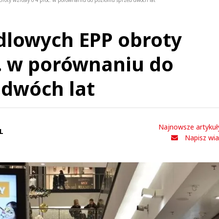
roty wzrosły o 4 proc. w porównaniu do poziomu sprzed dwóch lat
dlowych EPP obroty
c. w porównaniu do
 dwóch lat
Najnowsze artykuł
L
Napisz wi