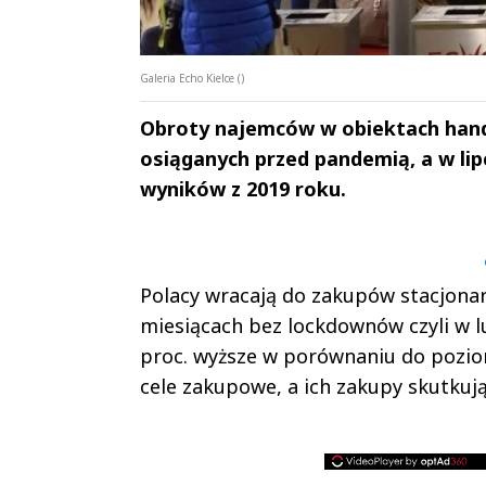
Galeria Echo Kielce ()
Obroty najemców w obiektach hand
osiąganych przed pandemią, a w lipc
wyników z 2019 roku.
Andrzej i Marta
Marta i An
Sterniccy
Sterniccy
▶
▶
Polacy wracają do zakupów stacjonar
miesiącach bez lockdownów czyli w lu
proc. wyższe w porównaniu do poziom
cele zakupowe, a ich zakupy skutku