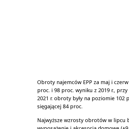
Obroty najemców EPP za maj i czerwi
proc. i 98 proc. wyniku z 2019 r., prz
2021 r. obroty były na poziomie 102 
sięgającej 84 proc.
Najwyższe wzrosty obrotów w lipcu b
wyposażenie i akcesoria domowe (+9 pr