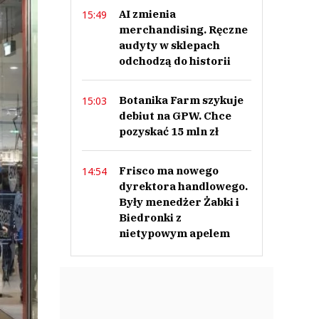
AI zmienia
15:49
merchandising. Ręczne
audyty w sklepach
odchodzą do historii
Botanika Farm szykuje
15:03
debiut na GPW. Chce
pozyskać 15 mln zł
Frisco ma nowego
14:54
dyrektora handlowego.
Były menedżer Żabki i
Biedronki z
nietypowym apelem