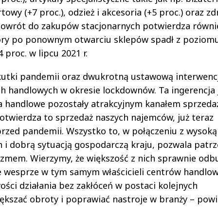
towy (+7 proc.), odzież i akcesoria (+5 proc.) oraz zd
 powrót do zakupów stacjonarnych potwierdza równi
óry po ponownym otwarciu sklepów spadł z poziomu
 proc. w lipcu 2021 r.
kutki pandemii oraz dwukrotną ustawową interwenc
 handlowych w okresie lockdownów. Ta ingerencja 
ra handlowe pozostały atrakcyjnym kanałem sprzedaż
otwierdza to sprzedaż naszych najemców, już teraz
przed pandemii. Wszystko to, w połączeniu z wysoką
i dobrą sytuacją gospodarczą kraju, pozwala patrz
izmem. Wierzymy, że większość z nich sprawnie odb
e wesprze w tym samym właścicieli centrów handlow
ści działania bez zakłóceń w postaci kolejnych
kszać obroty i poprawiać nastroje w branży – powi