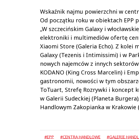
Wskaźnik najmu powierzchni w centr
Od początku roku w obiektach EPP p
„W szczecińskim Galaxy i włocławskie
elektroniki i multimediów ofertę cen
Xiaomi Store (Galeria Echo). Z kole
Galaxy (Tezenis i Intimissimi) i w 
nowych najemców z innych sektorów zn
KODANO (King Cross Marcelin) i Empi
gastronomii, nowości w tym obszarze 
ToTuart, Strefę Rozrywki i koncept k
w Galerii Sudeckiej (Planeta Burgera)
Handlowym Zakopianka w Krakowie (Ti
#EPP
#CENTRA HANDLOWE
#GALERIE HAND