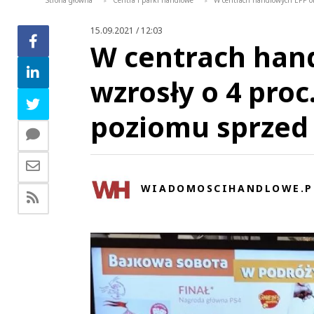
Strona główna
Centra i parki handlowe
W centrach handlowych EPP ob
>
>
15.09.2021 / 12:03
W centrach han
wzrosły o 4 pro
poziomu sprzed
WIADOMOSCIHANDLOWE.P