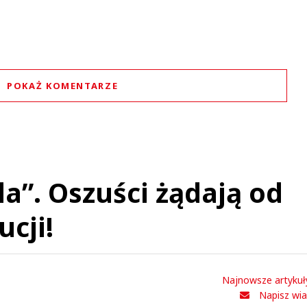
POKAŻ KOMENTARZE
Komentarze (
0
)
Nie znaleziono komentarzy
staw swoje komentarze
Imię (Wymagane)
la”. Oszuści żądają od
ucji!
Anuluj
Prześlij komentarz
Najnowsze artykuł
Napisz wi