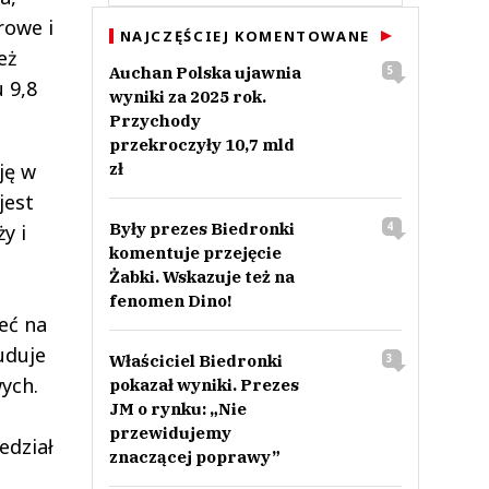
rowe i
NAJCZĘŚCIEJ KOMENTOWANE
eż
Auchan Polska ujawnia
5
 9,8
wyniki za 2025 rok.
Przychody
przekroczyły 10,7 mld
ję w
zł
jest
Były prezes Biedronki
4
y i
komentuje przejęcie
Żabki. Wskazuje też na
fenomen Dino!
eć na
uduje
Właściciel Biedronki
3
ych.
pokazał wyniki. Prezes
JM o rynku: „Nie
przewidujemy
edział
znaczącej poprawy”