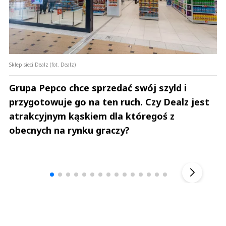
Sklep sieci Dealz (fot. Dealz)
Grupa Pepco chce sprzedać swój szyld i
przygotowuje go na ten ruch. Czy Dealz jest
atrakcyjnym kąskiem dla któregoś z
obecnych na rynku graczy?
Andrzej i Marta Sterniccy
Marta i 
▶