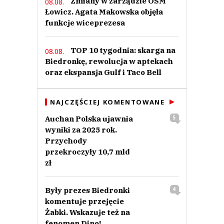
Zmiany w zarządzie OSM
08.08.
Łowicz. Agata Makowska objęła
funkcje wiceprezesa
TOP 10 tygodnia: skarga na
08.08.
Biedronkę, rewolucja w aptekach
oraz ekspansja Gulf i Taco Bell
NAJCZĘŚCIEJ KOMENTOWANE
Auchan Polska ujawnia
5
wyniki za 2025 rok.
Przychody
przekroczyły 10,7 mld
zł
Były prezes Biedronki
4
komentuje przejęcie
Żabki. Wskazuje też na
fenomen Dino!