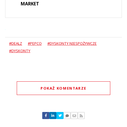
MARKET
#DEALZ
#PEPCO
#DYSKONTY NIESPOŻYWCZE
#DYSKONTY
POKAŻ KOMENTARZE
Komentarze (
0
)
Nie znaleziono komentarzy
Zostaw swoje komentarze
Imię (Wymagane)