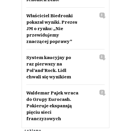
Właściciel Biedronki
3
pokazał wyniki. Prezes
JM o rynku: „Nie
przewidujemy
znaczącej poprawy”
System kaucyjny po
3
raz pierwszy na
Pol‘and‘Rock. Lidl
chwali się wynikiem
Waldemar Pajek wraca
2
do Grupy Eurocash.
Pokieruje ekspansją
pięciu sieci
franczyzowych