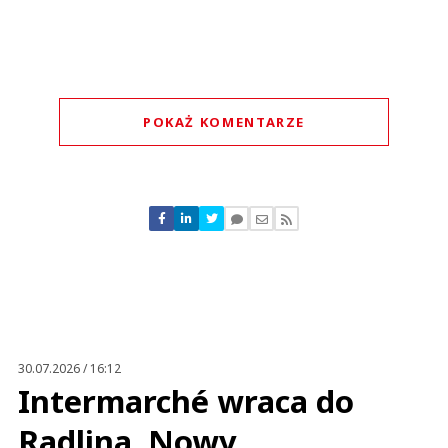
POKAŻ KOMENTARZE
Komentarze (
0
)
Nie znaleziono komentarzy
Zostaw swoje komentarze
Imię (Wymagane)
Anuluj
Prześlij komentarz
30.07.2026 / 16:12
Intermarché wraca do
Radlina. Nowy