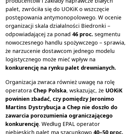
producentów i zakłady naprawcze białych
palet, zwróciła się do UOKiK o wszczęcie
postępowania antymonopolowego. W ocenie
organizacji skala działalności Biedronki –
odpowiadającej za ponad
46 proc.
segmentu
nowoczesnego handlu spożywczego – sprawia,
że narzucenie dostawcom jednego modelu
logistycznego może mieć wpływ na
konkurencję na rynku palet drewnianych.
Organizacja zwraca również uwagę na rolę
operatora
Chep Polska
, wskazując, że
UOKiK
powinien zbadać, czy pomiędzy Jeronimo
Martins Dystrybucja a Chep nie doszło do
zawarcia porozumienia ograniczającego
konkurencję
. Według EPAL operator
niebieskich palet ma szacunkowo
40–50 proc.