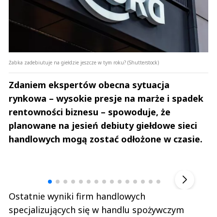
Żabka zadebiutuje na giełdzie jeszcze w tym roku? (Shutterstock)
Zdaniem ekspertów obecna sytuacja
rynkowa – wysokie presje na marże i spadek
rentowności biznesu – spowoduje, że
planowane na jesień debiuty giełdowe sieci
handlowych mogą zostać odłożone w czasie.
Andrzej i Marta Sterniccy
Marta i 
▶
Ostatnie wyniki firm handlowych
specjalizujących się w handlu spożywczym