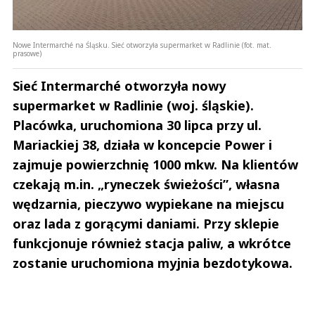
Nowe Intermarché na Śląsku. Sieć otworzyła supermarket w Radlinie (fot. mat.
prasowe)
Sieć Intermarché otworzyła nowy
supermarket w Radlinie (woj. śląskie).
Placówka, uruchomiona 30 lipca przy ul.
Mariackiej 38, działa w koncepcie Power i
zajmuje powierzchnię 1000 mkw. Na klientów
czekają m.in. „ryneczek świeżości”, własna
wędzarnia, pieczywo wypiekane na miejscu
oraz lada z gorącymi daniami. Przy sklepie
funkcjonuje również stacja paliw, a wkrótce
zostanie uruchomiona myjnia bezdotykowa.