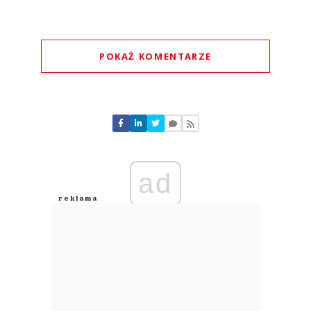
POKAŻ KOMENTARZE
Komentarze (
0
)
Nie znaleziono komentarzy
Zostaw swoje komentarze
Imię (Wymagane)
ad
Anuluj
Prześlij komentarz