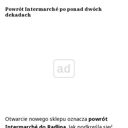
Powrót Intermarché po ponad dwóch
dekadach
ad
Otwarcie nowego sklepu oznacza
powrót
Intermarché do Radlina
. Jak podkreśla sieć,