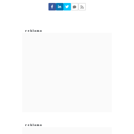
Nie znaleziono komentarzy
Zostaw swoje komentarze
Imię (Wymagane)
Anuluj
Prześlij komentarz