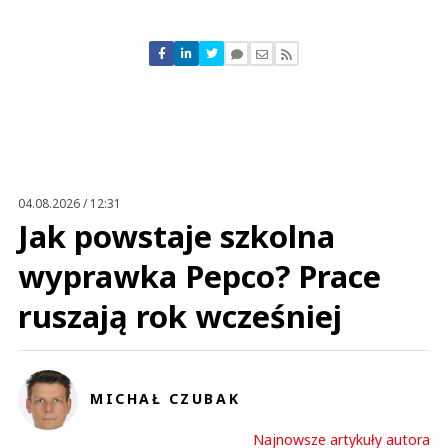
Komentarze (
28
)
WOJ
15.05.2021 / 20:25
This comment was minimized by the moderator on the site
04.08.2026 / 12:31
ROSSMANN SIĘ ROZBESTWIŁ TRZEBA GO SKARCIĆ
Jak powstaje szkolna
WOJ
Odpowiedz
wyprawka Pepco? Prace
0
ruszają rok wcześniej
0
MICHAŁ CZUBAK
WOJ
Najnowsze artykuły autora