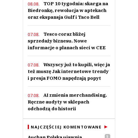
TOP 10 tygodnia: skarga na
08.08.
Biedronkę, rewolucja w aptekach
oraz ekspansja Gulf i Taco Bell
Tesco coraz bliżej
07.08.
sprzedaży biznesu. Nowe
informacje o planach sieci w CEE
Wszyscy już to kupili, więc ja
07.08.
też muszę Jak internetowe trendy
i presja FOMO napędzają popyt
AI zmienia merchandising.
07.08.
Ręczne audyty w sklepach
odchodzą do historii
NAJCZĘŚCIEJ KOMENTOWANE
Auchan Polska ujawnia
5