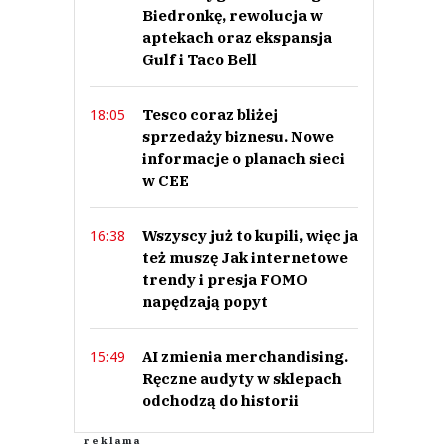
Biedronkę, rewolucja w
aptekach oraz ekspansja
Gulf i Taco Bell
Tesco coraz bliżej
18:05
sprzedaży biznesu. Nowe
informacje o planach sieci
w CEE
Wszyscy już to kupili, więc ja
16:38
też muszę Jak internetowe
trendy i presja FOMO
napędzają popyt
AI zmienia merchandising.
15:49
Ręczne audyty w sklepach
odchodzą do historii