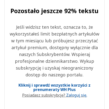
This comment was minimized by the moderator on the site
Pozostało jeszcze 92% tekstu
Myśle ze żaden konkurent. W Niemczech działa DM i Rossman i jedno i
drugie ma swoich klientów.
Aneta
Odpowiedz
Jeśli widzisz ten tekst, oznacza to, że
wykorzystałeś limit bezpłatnych artykułów
0
w tym miesiącu lub próbujesz przeczytać
0
artykuł premium, dostępny wyłącznie dla
naszych Subskrybentów. Wspieraj
profesjonalne dziennikarstwo. Wykup
subskrypcję i uzyskaj nieograniczony
Ela
dostęp do naszego portalu.
07.05.2021 / 19:25
This comment was minimized by the moderator on the site
Kliknij i sprawdź wszystkie korzyści z
Super! oby jak najszybciej w Poznaniu. Zawsze w Niemczech tam produkty
prenumeraty WH Plus
kupuję. Swietne eco produkty ; by były takie same jak niemieckie!!
Posiadasz subskrybcję?
Zaloguj się.
Ela
Odpowiedz
0