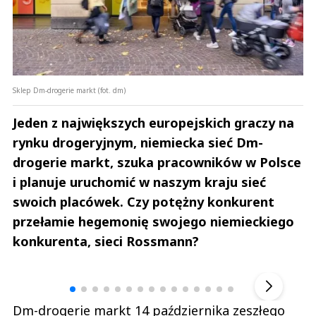
Sklep Dm-drogerie markt (fot. dm)
Jeden z największych europejskich graczy na
rynku drogeryjnym, niemiecka sieć Dm-
drogerie markt, szuka pracowników w Polsce
i planuje uruchomić w naszym kraju sieć
swoich placówek. Czy potężny konkurent
przełamie hegemonię swojego niemieckiego
konkurenta, sieci Rossmann?
Andrzej i Marta Sterniccy
Marta i 
▶
Dm-drogerie markt 14 października zeszłego