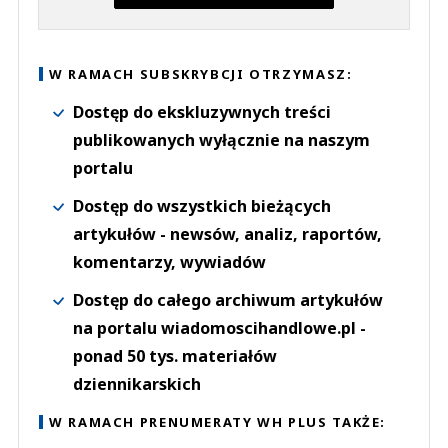
Kajah
20.04.2021 / 12:31
W RAMACH SUBSKRYBCJI OTRZYMASZ:
This comment was minimized by the moderator on the site
Dostęp do ekskluzywnych treści
A w DM jest rowniez kategoria Makeup?
publikowanych wyłącznie na naszym
Kajah
Odpowiedz
portalu
0
Dostęp do wszystkich bieżących
0
artykułów - newsów, analiz, raportów,
komentarzy, wywiadów
Dostęp do całego archiwum artykułów
na portalu wiadomoscihandlowe.pl -
free
ponad 50 tys. materiałów
19.04.2021 / 16:47
dziennikarskich
This comment was minimized by the moderator on the site
sprane mózgi...tak, kapitał nie ma narodowości, ale obozy były polskie!
W RAMACH PRENUMERATY WH PLUS TAKŻE:
free