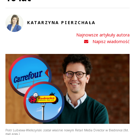
KATARZYNA PIERZCHAŁA
Najnowsze artykuły autora
Napisz wiadomość
Piotr Lubiewa-Wieleżyński został właśnie nowym Retail Media Director w Biedronce (fot.
mat.pras.)