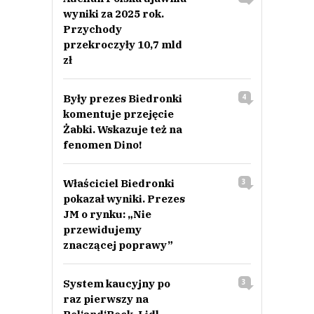
wyniki za 2025 rok.
Przychody
przekroczyły 10,7 mld
zł
Były prezes Biedronki
4
komentuje przejęcie
Żabki. Wskazuje też na
fenomen Dino!
Właściciel Biedronki
3
pokazał wyniki. Prezes
JM o rynku: „Nie
przewidujemy
znaczącej poprawy”
System kaucyjny po
3
raz pierwszy na