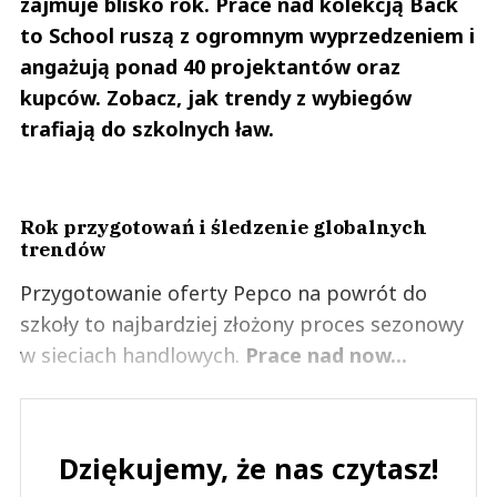
zajmuje blisko rok. Prace nad kolekcją Back
0
to School ruszą z ogromnym wyprzedzeniem i
angażują ponad 40 projektantów oraz
kupców. Zobacz, jak trendy z wybiegów
trafiają do szkolnych ław.
WOJ
15.05.2021 / 20:22
This comment was minimized by the moderator on the site
Rok przygotowań i śledzenie globalnych
ROSSMANN SIĘ ROZBESTWIŁ TRZEBA GO SKARCIĆ
trendów
WOJ
Odpowiedz
Przygotowanie oferty Pepco na powrót do
0
szkoły to najbardziej złożony proces sezonowy
0
w sieciach handlowych.
Prace nad now...
Dziękujemy, że nas czytasz!
Aneta
11.05.2021 / 02:12