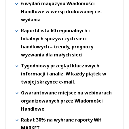
Odpowiedz
6 wydań magazynu Wiadomości
Handlowe w wersji drukowanej i e-
0
wydania
0
Raport:Lista 60 regionalnych i
lokalnych spożywczych sieci
handlowych – trendy, prognozy
wyzwania dla małych sieci
MarK
19.04.2021 / 15:52
Tygodniowy przegląd kluczowych
This comment was minimized by the moderator on the site
informacji i analiz. W każdy piątek w
Jak można takie bzdury wypisywać? Jeden i dugi sklep to niemiecki,
niejednokrotnie przy tej samej ulicy stojący. W Niemczech nikt nie mówi o
twojej skrzynce e-mail.
„potężnej konkurencji”
Gwarantowane miejsce na webinarach
MarK
Odpowiedz
organizowanych przez Wiadomości
0
Handlowe
0
Rabat 30% na wybrane raporty WH
Załaduj więcej
MARKET